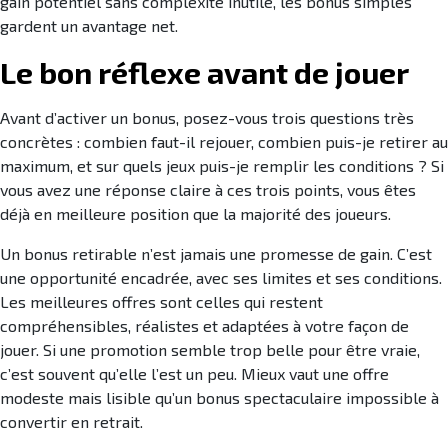
gain potentiel sans complexité inutile, les bonus simples
gardent un avantage net.
Le bon réflexe avant de jouer
Avant d’activer un bonus, posez-vous trois questions très
concrètes : combien faut-il rejouer, combien puis-je retirer au
maximum, et sur quels jeux puis-je remplir les conditions ? Si
vous avez une réponse claire à ces trois points, vous êtes
déjà en meilleure position que la majorité des joueurs.
Un bonus retirable n’est jamais une promesse de gain. C’est
une opportunité encadrée, avec ses limites et ses conditions.
Les meilleures offres sont celles qui restent
compréhensibles, réalistes et adaptées à votre façon de
jouer. Si une promotion semble trop belle pour être vraie,
c’est souvent qu’elle l’est un peu. Mieux vaut une offre
modeste mais lisible qu’un bonus spectaculaire impossible à
convertir en retrait.