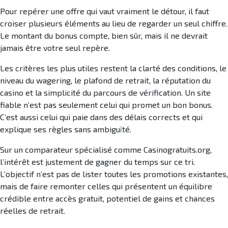
Pour repérer une offre qui vaut vraiment le détour, il faut
croiser plusieurs éléments au lieu de regarder un seul chiffre.
Le montant du bonus compte, bien sûr, mais il ne devrait
jamais être votre seul repère.
Les critères les plus utiles restent la clarté des conditions, le
niveau du wagering, le plafond de retrait, la réputation du
casino et la simplicité du parcours de vérification. Un site
fiable n’est pas seulement celui qui promet un bon bonus.
C’est aussi celui qui paie dans des délais corrects et qui
explique ses règles sans ambiguïté.
Sur un comparateur spécialisé comme Casinogratuits.org,
l’intérêt est justement de gagner du temps sur ce tri.
L’objectif n’est pas de lister toutes les promotions existantes,
mais de faire remonter celles qui présentent un équilibre
crédible entre accès gratuit, potentiel de gains et chances
réelles de retrait.