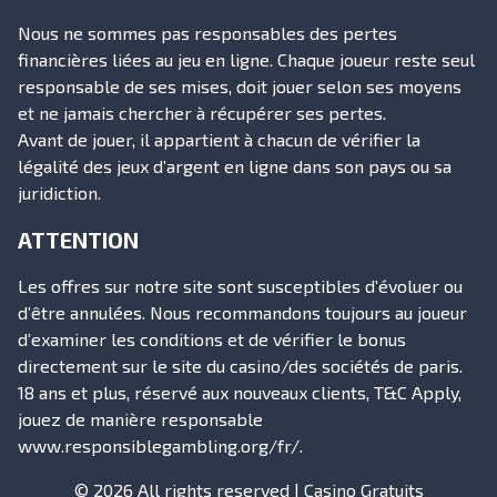
Nous ne sommes pas responsables des pertes
financières liées au jeu en ligne. Chaque joueur reste seul
responsable de ses mises, doit jouer selon ses moyens
et ne jamais chercher à récupérer ses pertes.
Avant de jouer, il appartient à chacun de vérifier la
légalité des jeux d’argent en ligne dans son pays ou sa
juridiction.
ATTENTION
Les offres sur notre site sont susceptibles d’évoluer ou
d’être annulées. Nous recommandons toujours au joueur
d’examiner les conditions et de vérifier le bonus
directement sur le site du casino/des sociétés de paris.
18 ans et plus, réservé aux nouveaux clients, T&C Apply,
jouez de manière responsable
www.responsiblegambling.org/fr/.
© 2026 All rights reserved |
Casino Gratuits