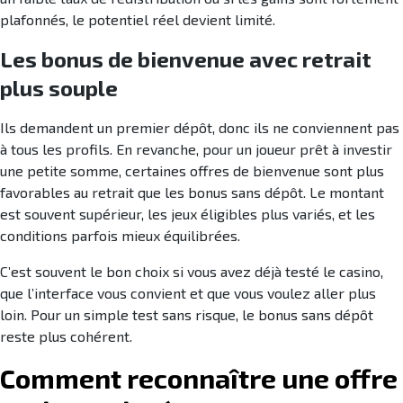
plafonnés, le potentiel réel devient limité.
Les bonus de bienvenue avec retrait
plus souple
Ils demandent un premier dépôt, donc ils ne conviennent pas
à tous les profils. En revanche, pour un joueur prêt à investir
une petite somme, certaines offres de bienvenue sont plus
favorables au retrait que les bonus sans dépôt. Le montant
est souvent supérieur, les jeux éligibles plus variés, et les
conditions parfois mieux équilibrées.
C’est souvent le bon choix si vous avez déjà testé le casino,
que l’interface vous convient et que vous voulez aller plus
loin. Pour un simple test sans risque, le bonus sans dépôt
reste plus cohérent.
Comment reconnaître une offre