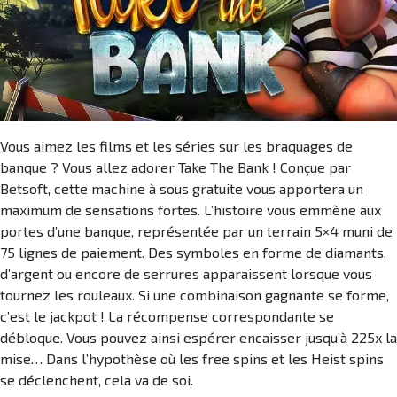
Vous aimez les films et les séries sur les braquages de
banque ? Vous allez adorer Take The Bank ! Conçue par
Betsoft, cette machine à sous gratuite vous apportera un
maximum de sensations fortes. L’histoire vous emmène aux
portes d’une banque, représentée par un terrain 5×4 muni de
75 lignes de paiement. Des symboles en forme de diamants,
d’argent ou encore de serrures apparaissent lorsque vous
tournez les rouleaux. Si une combinaison gagnante se forme,
c’est le jackpot ! La récompense correspondante se
débloque. Vous pouvez ainsi espérer encaisser jusqu’à 225x la
mise… Dans l’hypothèse où les free spins et les Heist spins
se déclenchent, cela va de soi.