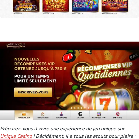
Préparez-vous à vivre une expérience de jeu unique sur
Unique Casino
! Décidément, il a tous les atouts pour plaire :