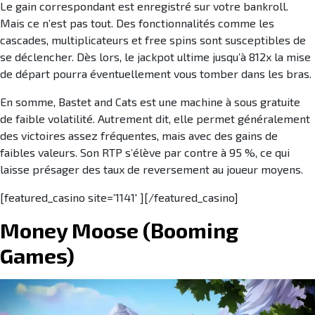
Le gain correspondant est enregistré sur votre bankroll.
Mais ce n’est pas tout. Des fonctionnalités comme les
cascades, multiplicateurs et free spins sont susceptibles de
se déclencher. Dès lors, le jackpot ultime jusqu’à 812x la mise
de départ pourra éventuellement vous tomber dans les bras.
En somme, Bastet and Cats est une machine à sous gratuite
de faible volatilité. Autrement dit, elle permet généralement
des victoires assez fréquentes, mais avec des gains de
faibles valeurs. Son RTP s’élève par contre à 95 %, ce qui
laisse présager des taux de reversement au joueur moyens.
[featured_casino site=’1141′ ][/featured_casino]
Money Moose (Booming
Games)