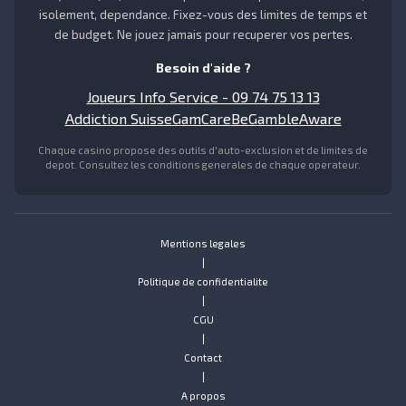
isolement, dependance. Fixez-vous des limites de temps et
de budget. Ne jouez jamais pour recuperer vos pertes.
Besoin d'aide ?
Joueurs Info Service - 09 74 75 13 13
Addiction Suisse
GamCare
BeGambleAware
Chaque casino propose des outils d'auto-exclusion et de limites de
depot. Consultez les conditions generales de chaque operateur.
Mentions legales
|
Politique de confidentialite
|
CGU
|
Contact
|
A propos