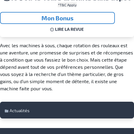
*T&C Apply
Mon Bonus
LIRE LA REVUE
Avec les machines à sous, chaque rotation des rouleaux est
une aventure, une promesse de surprises et de récompenses
à condition que vous fassiez le bon choix. Mais cette étape
dépend avant tout de vos préférences personnelles. Que
vous soyez à la recherche d’un thème particulier, de gros
gains, ou d’un simple moment de détente, il existe une
machine faite pour vous.
Actualités