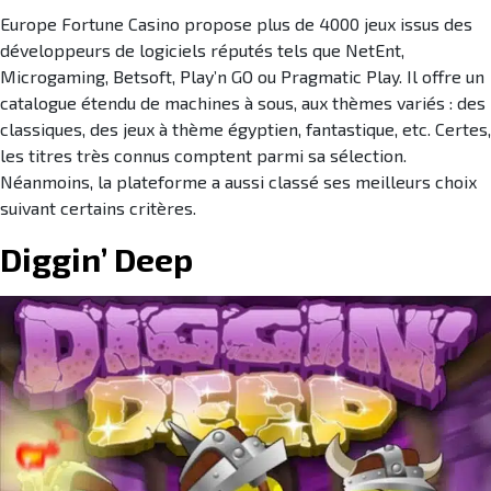
Europe Fortune Casino propose plus de 4000 jeux issus des
développeurs de logiciels réputés tels que NetEnt,
Microgaming, Betsoft, Play’n GO ou Pragmatic Play. Il offre un
catalogue étendu de machines à sous, aux thèmes variés : des
classiques, des jeux à thème égyptien, fantastique, etc. Certes,
les titres très connus comptent parmi sa sélection.
Néanmoins, la plateforme a aussi classé ses meilleurs choix
suivant certains critères.
Diggin’ Deep