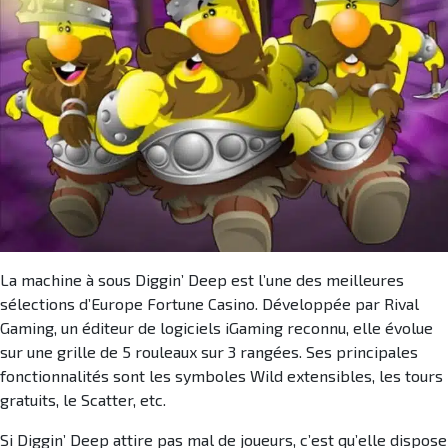
La machine à sous Diggin’ Deep est l’une des meilleures
sélections d’Europe Fortune Casino. Développée par Rival
Gaming, un éditeur de logiciels iGaming reconnu, elle évolue
sur une grille de 5 rouleaux sur 3 rangées. Ses principales
fonctionnalités sont les symboles Wild extensibles, les tours
gratuits, le Scatter, etc.
Si Diggin’ Deep attire pas mal de joueurs, c’est qu’elle dispose