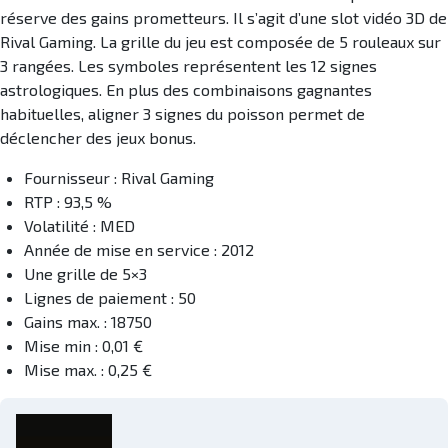
réserve des gains prometteurs. Il s’agit d’une slot vidéo 3D de
Rival Gaming. La grille du jeu est composée de 5 rouleaux sur
3 rangées. Les symboles représentent les 12 signes
astrologiques. En plus des combinaisons gagnantes
habituelles, aligner 3 signes du poisson permet de
déclencher des jeux bonus.
Fournisseur : Rival Gaming
RTP : 93,5 %
Volatilité : MED
Année de mise en service : 2012
Une grille de 5×3
Lignes de paiement : 50
Gains max. : 18750
Mise min : 0,01 €
Mise max. : 0,25 €