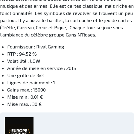
musique et des armes. Elle est certes classique, mais riche en
fonctionnalités. Les symboles de revolver se trouvent un peu
partout. Il y a aussi le barillet, la cartouche et le jeu de cartes
(Trèfle, Carreau, Cœur et Pique). Chaque tour se joue sous
l’ambiance du célèbre groupe Guns N’Roses.
Fournisseur : Rival Gaming
RTP : 94,52 %
Volatilité : LOW
Année de mise en service : 2015
Une grille de 3×3
Lignes de paiement : 1
Gains max. : 15000
Mise min : 0,01 €
Mise max. : 30 €.