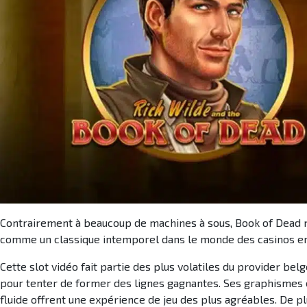
Contrairement à beaucoup de machines à sous, Book of Dead ré
comme un classique intemporel dans le monde des casinos en 
Cette slot vidéo fait partie des plus volatiles du provider be
pour tenter de former des lignes gagnantes. Ses graphismes é
fluide offrent une expérience de jeu des plus agréables. De pl