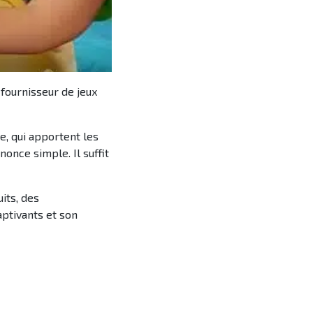
fournisseur de jeux
he, qui apportent les
nonce simple. Il suffit
its, des
aptivants et son