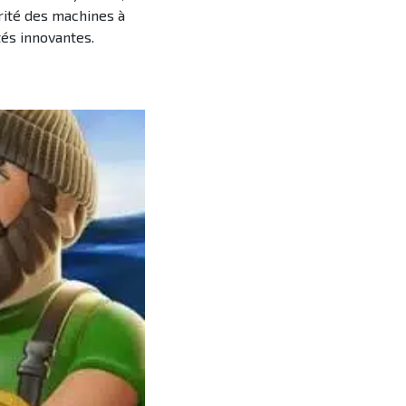
rité des machines à
és innovantes.