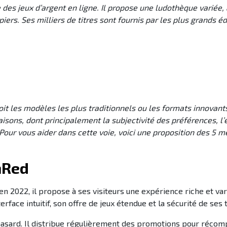
 des jeux d’argent en ligne. Il propose une ludothèque variée,
iers. Ses milliers de titres sont fournis par les plus grands éd
 les modèles les plus traditionnels ou les formats innovant
isons, dont principalement la subjectivité des préférences, l
 Pour vous aider dans cette voie, voici une proposition des 5 
nRed
n 2022, il propose à ses visiteurs une expérience riche et var
rface intuitif, son offre de jeux étendue et la sécurité de ses 
 hasard. Il distribue régulièrement des promotions pour récom