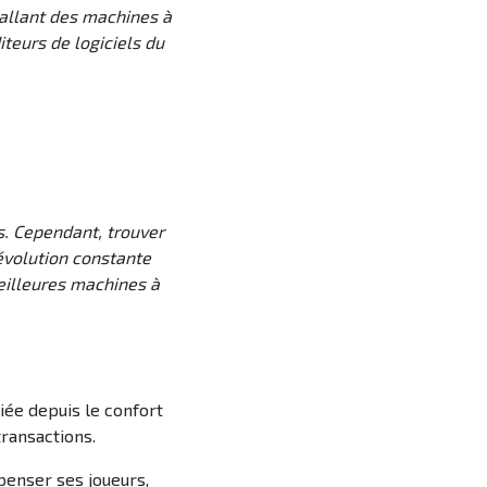
 allant des machines à
iteurs de logiciels du
s. Cependant, trouver
’évolution constante
meilleures machines à
iée depuis le confort
transactions.
penser ses joueurs,