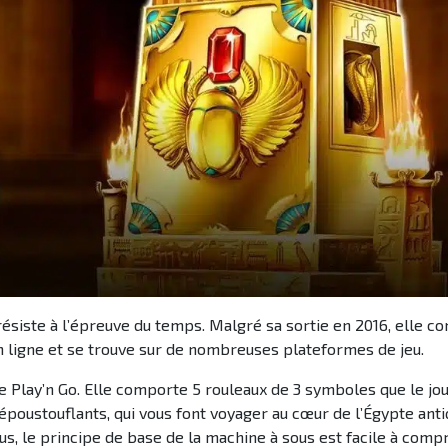
siste à l’épreuve du temps. Malgré sa sortie en 2016, elle co
ligne et se trouve sur de nombreuses plateformes de jeu.
lge Play’n Go. Elle comporte 5 rouleaux de 3 symboles que le jo
poustouflants, qui vous font voyager au cœur de l’Égypte ant
us, le principe de base de la machine à sous est facile à comp