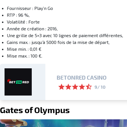
Fournisseur : Play’n Go
RTP : 96 %,
Volatilité : Forte
Année de création : 2016,
Une grille de 5×3 avec 10 lignes de paiement différentes,
Gains max. : jusqu’à 5000 fois de la mise de départ,
Mise min. : 0,01 €
Mise max. : 100 €.
BETONRED CASINO
9/ 10
Gates of Olympus