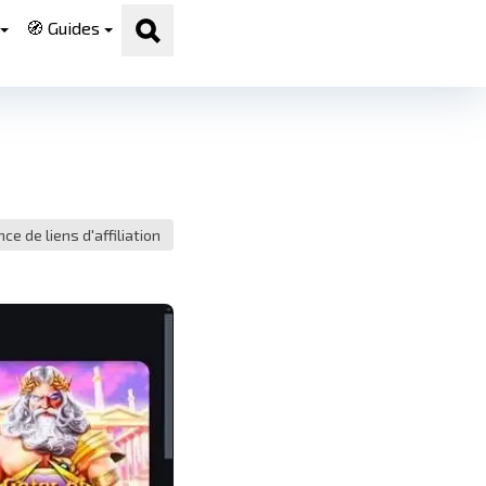
🧭 Guides
Search
ce de liens d'affiliation