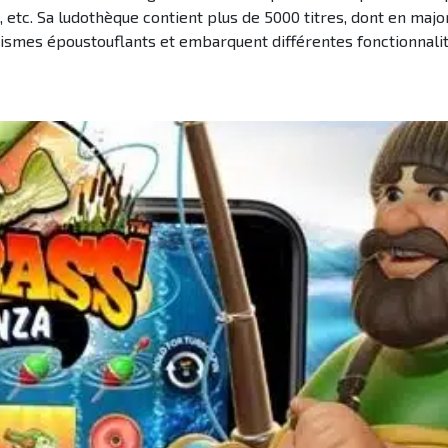
etc. Sa ludothèque contient plus de 5000 titres, dont en majo
ismes époustouflants et embarquent différentes fonctionnalit