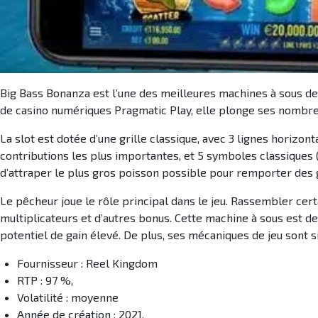
Big Bass Bonanza est l’une des meilleures machines à sous d
de casino numériques Pragmatic Play, elle plonge ses nombre
La slot est dotée d’une grille classique, avec 3 lignes horizon
contributions les plus importantes, et 5 symboles classiques (A
d’attraper le plus gros poisson possible pour remporter des 
Le pêcheur joue le rôle principal dans le jeu. Rassembler certa
multiplicateurs et d’autres bonus. Cette machine à sous est 
potentiel de gain élevé. De plus, ses mécaniques de jeu sont s
Fournisseur : Reel Kingdom
RTP : 97 %,
Volatilité : moyenne
Année de création : 2021,