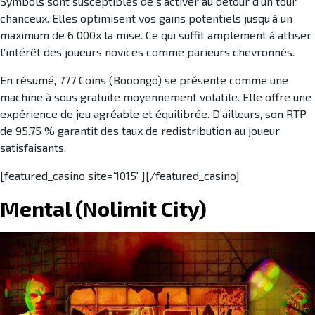
Symbols sont susceptibles de s’activer au détour d’un tour
chanceux. Elles optimisent vos gains potentiels jusqu’à un
maximum de 6 000x la mise. Ce qui suffit amplement à attiser
l’intérêt des joueurs novices comme parieurs chevronnés.
En résumé, 777 Coins (Booongo) se présente comme une
machine à sous gratuite moyennement volatile. Elle offre une
expérience de jeu agréable et équilibrée. D’ailleurs, son RTP
de 95.75 % garantit des taux de redistribution au joueur
satisfaisants.
[featured_casino site=’1015′ ][/featured_casino]
Mental (Nolimit City)