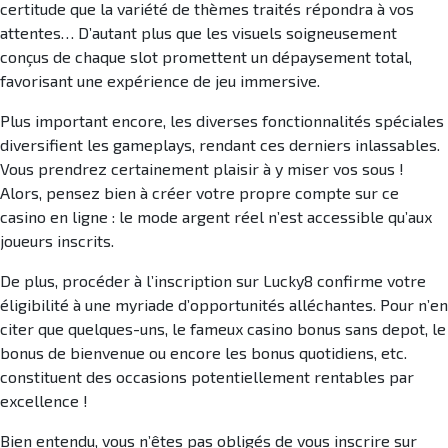
certitude que la variété de thèmes traités répondra à vos
attentes… D’autant plus que les visuels soigneusement
conçus de chaque slot promettent un dépaysement total,
favorisant une expérience de jeu immersive.
Plus important encore, les diverses fonctionnalités spéciales
diversifient les gameplays, rendant ces derniers inlassables.
Vous prendrez certainement plaisir à y miser vos sous !
Alors, pensez bien à créer votre propre compte sur ce
casino en ligne : le mode argent réel n’est accessible qu’aux
joueurs inscrits.
De plus, procéder à l’inscription sur Lucky8 confirme votre
éligibilité à une myriade d’opportunités alléchantes. Pour n’en
citer que quelques-uns, le fameux casino bonus sans depot, le
bonus de bienvenue ou encore les bonus quotidiens, etc.
constituent des occasions potentiellement rentables par
excellence !
Bien entendu, vous n’êtes pas obligés de vous inscrire sur