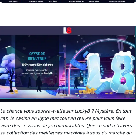
La chance vous sourira-t-elle sur Lucky8 ? Mystère. En tout
cas, le casino en ligne met tout en œuvre pour vous faire
vivre des sessions de jeu mémorables. Que ce soit à travers
sa collection des meilleures machines à sous du marché ou