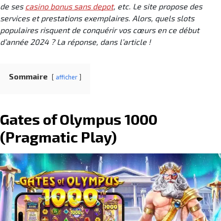
de ses
casino bonus sans depot
, etc. Le site propose des
services et prestations exemplaires. Alors, quels slots
populaires risquent de conquérir vos cœurs en ce début
d’année 2024 ? La réponse, dans l’article !
Sommaire
afficher
Gates of Olympus 1000
(Pragmatic Play)