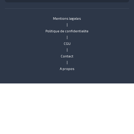
Mentions legales
|
Politique de confidentialite
|
CGU
|
Contact
|
A propos