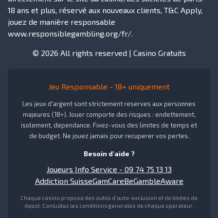
18 ans et plus, réservé aux nouveaux clients, T&C Apply,
jouez de manière responsable
www.responsiblegambling.org/fr/.
© 2026 All rights reserved |
Casino Gratuits
Jeu Responsable - 18+ uniquement
Les jeux d'argent sont strictement reserves aux personnes
majeures (18+). Jouer comporte des risques : endettement,
isolement, dependance. Fixez-vous des limites de temps et
de budget. Ne jouez jamais pour recuperer vos pertes.
Besoin d'aide ?
Joueurs Info Service - 09 74 75 13 13
Addiction Suisse
GamCare
BeGambleAware
Chaque casino propose des outils d'auto-exclusion et de limites de
depot. Consultez les conditions generales de chaque operateur.