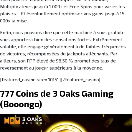
Multiplicateurs jusqu’à 1 000x et Free Spins pour varier les
plaisirs… Et éventuellement optimiser vos gains jusqu’à 15
000x la mise.
Enfin, nous pouvons dire que cette machine à sous gratuite
vous apportera bien des sensations fortes. Extrêmement
volatile, elle engage généralement à de faibles fréquences
de victoires, récompensées de jackpots alléchants. Par
ailleurs, son RTP élevé de 96.50 % promet des taux de
reversement au joueur supérieurs à la moyenne.
[featured_casino site=’1015′ ][/featured_casino]
777 Coins de 3 Oaks Gaming
(Booongo)