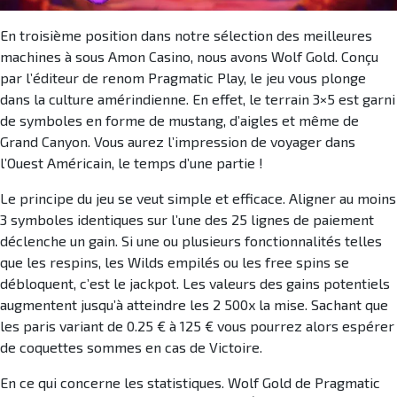
En troisième position dans notre sélection des meilleures
machines à sous Amon Casino, nous avons Wolf Gold. Conçu
par l’éditeur de renom Pragmatic Play, le jeu vous plonge
dans la culture amérindienne. En effet, le terrain 3×5 est garni
de symboles en forme de mustang, d’aigles et même de
Grand Canyon. Vous aurez l’impression de voyager dans
l’Ouest Américain, le temps d’une partie !
Le principe du jeu se veut simple et efficace. Aligner au moins
3 symboles identiques sur l’une des 25 lignes de paiement
déclenche un gain. Si une ou plusieurs fonctionnalités telles
que les respins, les Wilds empilés ou les free spins se
débloquent, c’est le jackpot. Les valeurs des gains potentiels
augmentent jusqu’à atteindre les 2 500x la mise. Sachant que
les paris variant de 0.25 € à 125 € vous pourrez alors espérer
de coquettes sommes en cas de Victoire.
En ce qui concerne les statistiques. Wolf Gold de Pragmatic