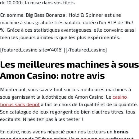
de 10 000x la mise dans vos filets.
En somme, Big Bass Bonanza : Hold & Spinner est une
machine à sous gratuite très volatile dotée d’un RTP de 96.7
%. Grâce à ces statistiques avantageuses, elle convainc aussi
bien les joueurs amateurs que les plus expérimentés.
[featured_casino site=’4016′ ][/featured_casino]
Les meilleures machines à sous
Amon Casino: notre avis
Maintenant, vous savez tout sur les meilleures machines à
sous garnissant la ludothèque de Amon Casino. Le
casino
bonus sans depot
a fait le choix de la qualité et de la quantité.
Son catalogue de jeux regorgent de bien d’autres titres, tous
excitants. N’hésitez pas à les tester !
En outre, nous avons négocié pour nos lecteurs un
bonus
sans depot de 25 free spins
. Vous pouvez en profiter tout