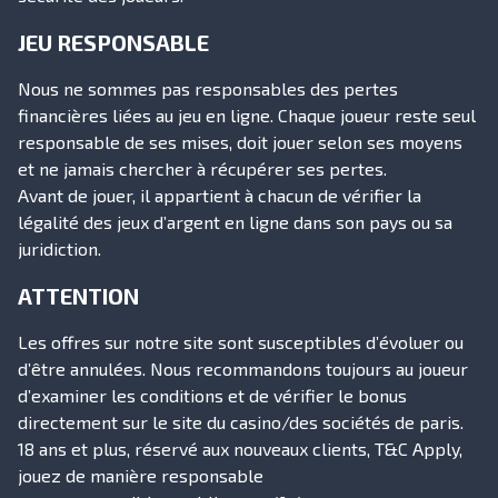
JEU RESPONSABLE
Nous ne sommes pas responsables des pertes
financières liées au jeu en ligne. Chaque joueur reste seul
responsable de ses mises, doit jouer selon ses moyens
et ne jamais chercher à récupérer ses pertes.
Avant de jouer, il appartient à chacun de vérifier la
légalité des jeux d’argent en ligne dans son pays ou sa
juridiction.
ATTENTION
Les offres sur notre site sont susceptibles d’évoluer ou
d’être annulées. Nous recommandons toujours au joueur
d’examiner les conditions et de vérifier le bonus
directement sur le site du casino/des sociétés de paris.
18 ans et plus, réservé aux nouveaux clients, T&C Apply,
jouez de manière responsable