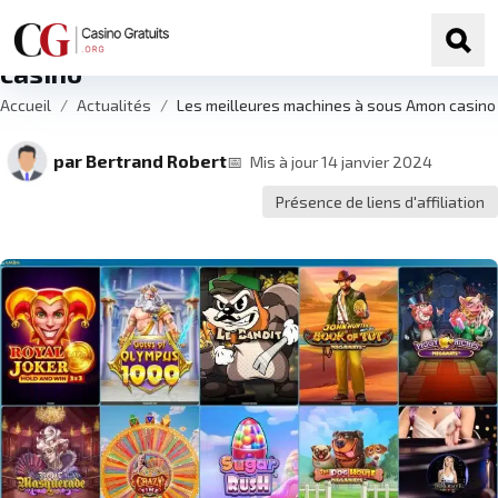
Skip to navigation
Skip to content
Les meilleures machines à sous Amon
Sear
casino
Accueil
/
Actualités
/
Les meilleures machines à sous Amon casino
par
Bertrand Robert
📅
Mis à jour 14 janvier 2024
Présence de liens d'affiliation