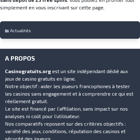
simplement en vous inscrivant sur cette page.
Actualités
A PROPOS
Casinogratuits.org
est un site indépendant dédié aux
jeux de casino gratuits en ligne.
Notre objectif : aider les joueurs francophones à tester
les casinos sans engagement et à comprendre ce qui est
réellement gratuit.
Le site est financé par l’affiliation, sans impact sur nos
analyses ni coût pour l’utilisateur.
Nos comparatifs reposent sur des critères objectifs :
variété des jeux, conditions, réputation des casinos et
sécurité des joueurs.