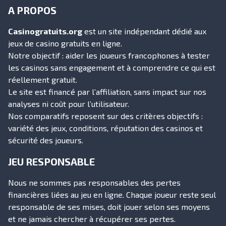
A PROPOS
Casinogratuits.org
est un site indépendant dédié aux
jeux de casino gratuits en ligne.
Notre objectif : aider les joueurs francophones à tester
les casinos sans engagement et à comprendre ce qui est
réellement gratuit.
Le site est financé par l’affiliation, sans impact sur nos
analyses ni coût pour l’utilisateur.
Nos comparatifs reposent sur des critères objectifs :
variété des jeux, conditions, réputation des casinos et
sécurité des joueurs.
JEU RESPONSABLE
Nous ne sommes pas responsables des pertes
financières liées au jeu en ligne. Chaque joueur reste seul
responsable de ses mises, doit jouer selon ses moyens
et ne jamais chercher à récupérer ses pertes.