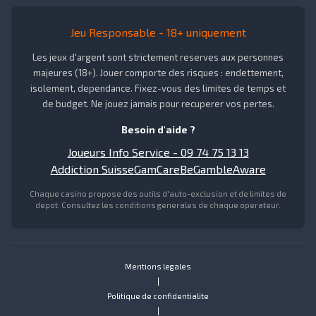
Jeu Responsable - 18+ uniquement
Les jeux d'argent sont strictement reserves aux personnes
majeures (18+). Jouer comporte des risques : endettement,
isolement, dependance. Fixez-vous des limites de temps et
de budget. Ne jouez jamais pour recuperer vos pertes.
Besoin d'aide ?
Joueurs Info Service - 09 74 75 13 13
Addiction Suisse
GamCare
BeGambleAware
Chaque casino propose des outils d'auto-exclusion et de limites de
depot. Consultez les conditions generales de chaque operateur.
Mentions legales
|
Politique de confidentialite
|