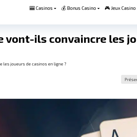
🎰 Casinos
💰 Bonus Casino
🎮 Jeux Casino
le vont-ils convaincre les j
re les joueurs de casinos en ligne ?
Présen