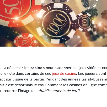
x à délaisser les
casinos
pour s’adonner aux jeux vidéo et no
qui existe dans certains de ces
jeux de casino
. Les joueurs sont
act sur l’issue de la partie. Pendant des années les établissem
mais c’est désormais le cas. Comment les casinos en ligne comp
de redorer l’image des
établissements de jeu
?