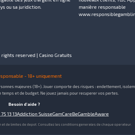
s ou sa juridiction.
manière responsable
www.responsiblegambling
 rights reserved |
Casino Gratuits
esponsable - 18+ uniquement
rsonnes majeures (18+). Jouer comporte des risques : endettement, isolem
 temps et de budget. Ne jouez jamais pour recuperer vos pertes.
Besoin d'aide ?
 75 13 13
Addiction Suisse
GamCare
BeGambleAware
et de limites de depot. Consultez les conditions generales de chaque operateur.