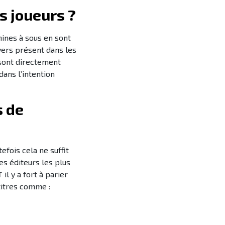
s joueurs ?
hines à sous en sont
ivers présent dans les
ont directement
dans l’intention
s de
efois cela ne suffit
es éditeurs les plus
T
il y a fort à parier
 titres comme :