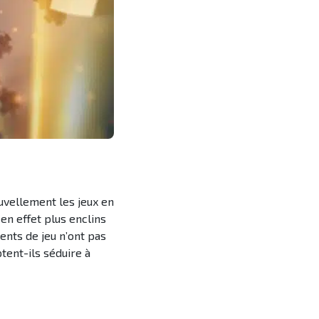
uvellement les jeux en
 en effet plus enclins
ents de jeu n’ont pas
tent-ils séduire à