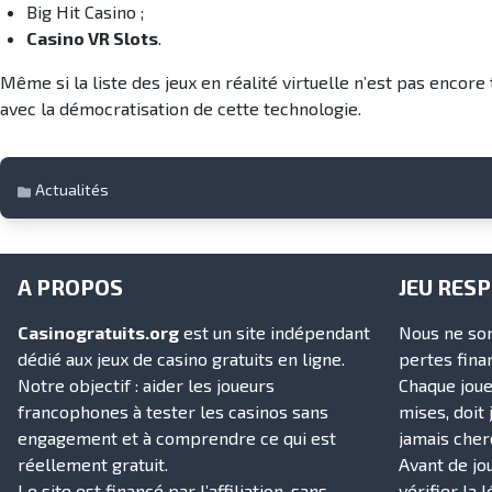
Big Hit Casino ;
Casino VR Slots
.
Même si la liste des jeux en réalité virtuelle n’est pas encore
avec la démocratisation de cette technologie.
Actualités
A PROPOS
JEU RES
Casinogratuits.org
est un site indépendant
Nous ne so
dédié aux jeux de casino gratuits en ligne.
pertes finan
Notre objectif : aider les joueurs
Chaque joue
francophones à tester les casinos sans
mises, doit
engagement et à comprendre ce qui est
jamais cher
réellement gratuit.
Avant de jou
Le site est financé par l’affiliation, sans
vérifier la 