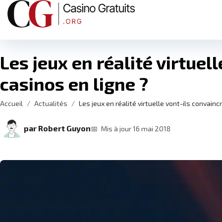
Skip to navigation
Skip to content
Les jeux en réalité virtuel
casinos en ligne ?
Accueil
/
Actualités
/
Les jeux en réalité virtuelle vont-ils convainc
par
Robert Guyon
📅
Mis à jour 16 mai 2018