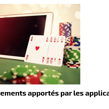
gements apportés par les applic