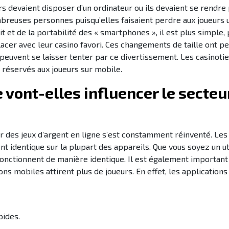
urs devaient disposer d’un ordinateur ou ils devaient se rend
mbreuses personnes puisqu’elles faisaient perdre aux joueurs
t et de la portabilité des « smartphones », il est plus simple, 
lacer avec leur casino favori. Ces changements de taille ont 
peuvent se laisser tenter par ce divertissement. Les casinotie
 réservés aux joueurs sur mobile.
e vont-elles influencer le secteu
eur des jeux d’argent en ligne s’est constamment réinventé. Les
t identique sur la plupart des appareils. Que vous soyez un ut
 fonctionnent de manière identique. Il est également important
ons mobiles attirent plus de joueurs. En effet, les application
pides.