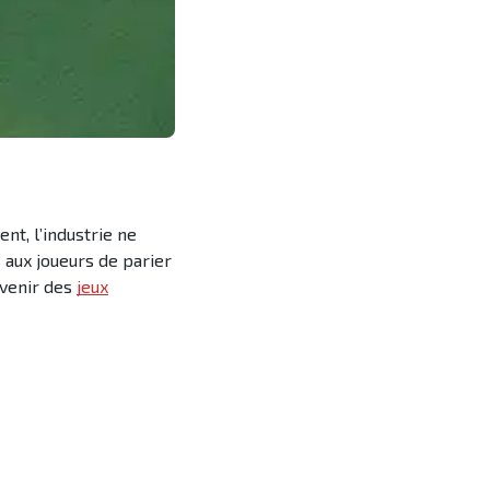
nt, l’industrie ne
aux joueurs de parier
avenir des
jeux