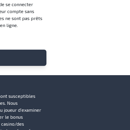
 de se connecter
 leur compte sans
es ne sont pas prêts
en ligne.
 sont susceptibles
ées. Nous
u joueur d’examiner
ier le bonus
u casino/des