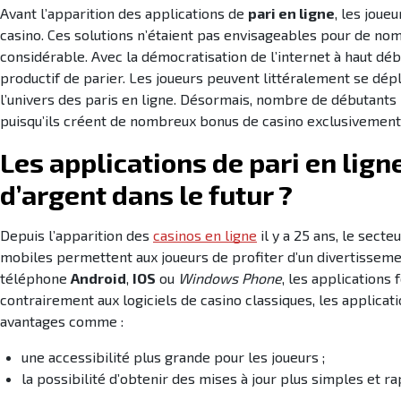
Avant l’apparition des applications de
pari en ligne
, les joue
casino. Ces solutions n’étaient pas envisageables pour de no
considérable. Avec la démocratisation de l’internet à haut débi
productif de parier. Les joueurs peuvent littéralement se dép
l’univers des paris en ligne. Désormais, nombre de débutants 
puisqu’ils créent de nombreux bonus de casino exclusivement
Les applications de pari en lign
d’argent dans le futur ?
Depuis l’apparition des
casinos en ligne
il y a 25 ans, le sect
mobiles permettent aux joueurs de profiter d’un divertissemen
téléphone
Android
,
IOS
ou
Windows Phone
, les applications
contrairement aux logiciels de casino classiques, les applicati
avantages comme :
une accessibilité plus grande pour les joueurs ;
la possibilité d’obtenir des mises à jour plus simples et ra