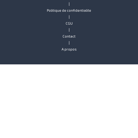
|
Politique de confidentialite
|
CGU
|
Contact
|
A propos