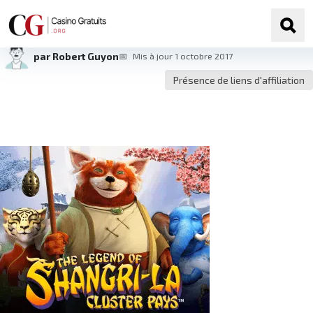
Skip to navigation
Skip to content
legend-of-shangri-la
Sear
par
Robert Guyon
📅
Mis à jour 1 octobre 2017
Présence de liens d'affiliation