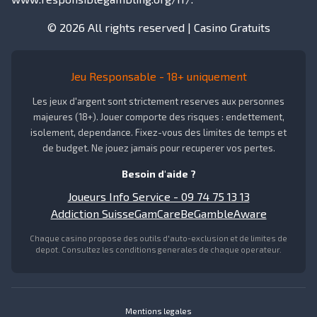
© 2026 All rights reserved |
Casino Gratuits
Jeu Responsable - 18+ uniquement
Les jeux d'argent sont strictement reserves aux personnes
majeures (18+). Jouer comporte des risques : endettement,
isolement, dependance. Fixez-vous des limites de temps et
de budget. Ne jouez jamais pour recuperer vos pertes.
Besoin d'aide ?
Joueurs Info Service - 09 74 75 13 13
Addiction Suisse
GamCare
BeGambleAware
Chaque casino propose des outils d'auto-exclusion et de limites de
depot. Consultez les conditions generales de chaque operateur.
Mentions legales