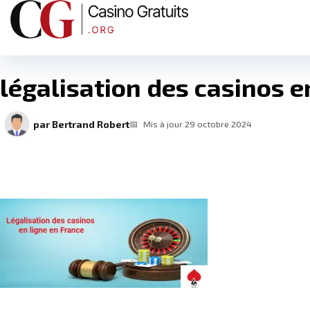
Skip to navigation
Skip to content
légalisation des casinos e
par
Bertrand Robert
📅
Mis à jour 29 octobre 2024