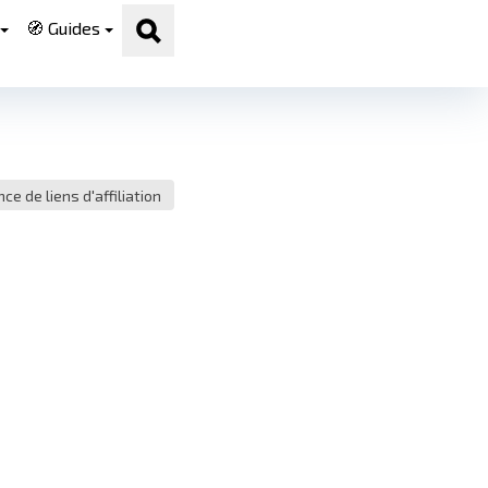
🧭 Guides
Search
ce de liens d'affiliation