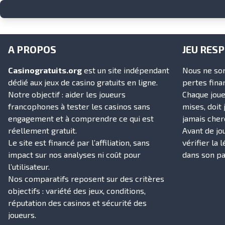
A PROPOS
JEU RES
Casinogratuits.org
est un site indépendant
Nous ne so
dédié aux jeux de casino gratuits en ligne.
pertes finan
Notre objectif : aider les joueurs
Chaque joue
francophones à tester les casinos sans
mises, doit
engagement et à comprendre ce qui est
jamais cher
réellement gratuit.
Avant de jou
Le site est financé par l’affiliation, sans
vérifier la 
impact sur nos analyses ni coût pour
dans son pay
l’utilisateur.
Nos comparatifs reposent sur des critères
objectifs : variété des jeux, conditions,
réputation des casinos et sécurité des
joueurs.