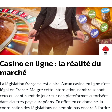
Casino en ligne : la réalité du
marché
La législation française est claire. Aucun casino en ligne n’est
légal en France. Malgré cette interdiction, nombreux sont
ceux qui continuent de jouer sur des plateformes autorisées
dans d’autres pays européens. En effet, en ce domaine, la
coordination des législations ne semble pas encore à l’ordre