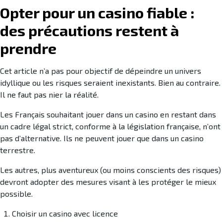
Opter pour un casino fiable :
des précautions restent à
prendre
Cet article n’a pas pour objectif de dépeindre un univers
idyllique ou les risques seraient inexistants. Bien au contraire.
Il ne faut pas nier la réalité.
Les Français souhaitant jouer dans un casino en restant dans
un cadre légal strict, conforme à la législation française, n’ont
pas d’alternative. Ils ne peuvent jouer que dans un casino
terrestre.
Les autres, plus aventureux (ou moins conscients des risques)
devront adopter des mesures visant à les protéger le mieux
possible.
Choisir un casino avec licence