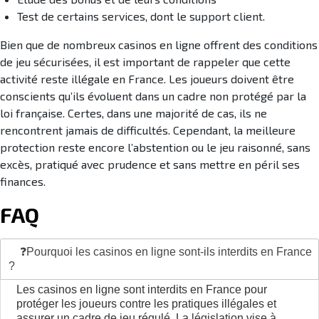
Test de certains services, dont le support client.
Bien que de nombreux casinos en ligne offrent des conditions
de jeu sécurisées, il est important de rappeler que cette
activité reste illégale en France. Les joueurs doivent être
conscients qu’ils évoluent dans un cadre non protégé par la
loi française. Certes, dans une majorité de cas, ils ne
rencontrent jamais de difficultés. Cependant, la meilleure
protection reste encore l’abstention ou le jeu raisonné, sans
excès, pratiqué avec prudence et sans mettre en péril ses
finances.
FAQ
❓Pourquoi les casinos en ligne sont-ils interdits en France
?
Les casinos en ligne sont interdits en France pour
protéger les joueurs contre les pratiques illégales et
assurer un cadre de jeu régulé. La législation vise à