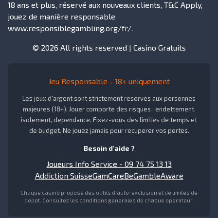
18 ans et plus, réservé aux nouveaux clients, T&C Apply,
jouez de manière responsable
www.responsiblegambling.org/fr/.
© 2026 All rights reserved |
Casino Gratuits
Jeu Responsable - 18+ uniquement
Les jeux d'argent sont strictement reserves aux personnes
majeures (18+). Jouer comporte des risques : endettement,
isolement, dependance. Fixez-vous des limites de temps et
de budget. Ne jouez jamais pour recuperer vos pertes.
Besoin d'aide ?
Joueurs Info Service - 09 74 75 13 13
Addiction Suisse
GamCare
BeGambleAware
Chaque casino propose des outils d'auto-exclusion et de limites de
depot. Consultez les conditions generales de chaque operateur.