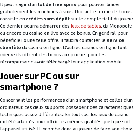
Il peut s’agir d’un
lot de free spins
pour pouvoir lancer
gratuitement les machines à sous. Une autre forme de bonus
consiste en
crédits sans dépôt
sur le compte fictif du joueur.
Ce dernier pourra démarrer des
jeux de tables
, du Monopoly,
ou encore du casino en live avec ce bonus. En général, pour
bénéficier d’une telle offre, il faudra contacter le
service
clientèle
du casino en ligne. D’autres casinos en ligne font
mieux : ils offrent des bonus aux joueurs pour les
récompenser d’avoir téléchargé leur application mobile.
Jouer sur PC ou sur
smartphone ?
Concernant les performances d’un smartphone et celles d’un
ordinateur, ces deux supports possèdent des caractéristiques
techniques assez différentes. En tout cas, les jeux de casino
ont été adaptés pour offrir les mêmes qualités quel que soit
l’appareil utilisé. Il incombe donc au joueur de faire son choix