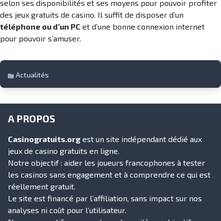
selon ses disponibilités et ses moyens pour pouvoir profiter
des jeux gratuits de casino. Il suffit de disposer d’un
téléphone ou d’un PC
et d’une bonne connexion internet
pour pouvoir s’amuser.
Actualités
A PROPOS
Casinogratuits.org
est un site indépendant dédié aux
jeux de casino gratuits en ligne.
Notre objectif : aider les joueurs francophones à tester
les casinos sans engagement et à comprendre ce qui est
réellement gratuit.
Le site est financé par l’affiliation, sans impact sur nos
analyses ni coût pour l’utilisateur.