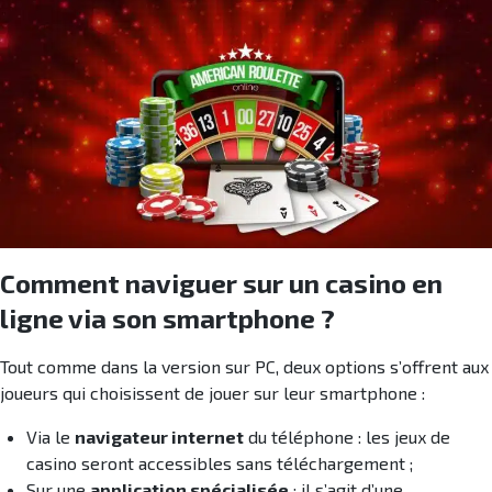
Comment naviguer sur un casino en
ligne via son smartphone ?
Tout comme dans la version sur PC, deux options s’offrent aux
joueurs qui choisissent de jouer sur leur smartphone :
Via le
navigateur internet
du téléphone : les jeux de
casino seront accessibles sans téléchargement ;
Sur une
application spécialisée
: il s’agit d’une