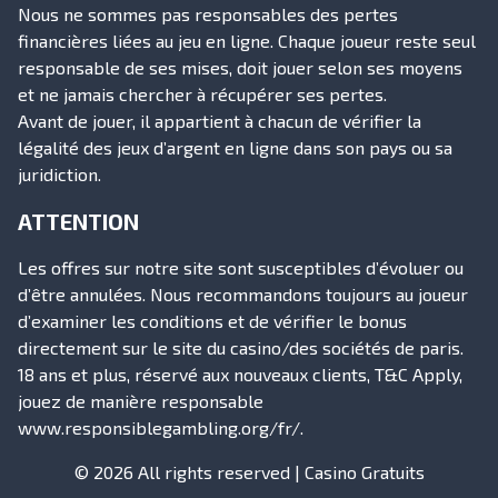
Nous ne sommes pas responsables des pertes
financières liées au jeu en ligne. Chaque joueur reste seul
responsable de ses mises, doit jouer selon ses moyens
et ne jamais chercher à récupérer ses pertes.
Avant de jouer, il appartient à chacun de vérifier la
légalité des jeux d’argent en ligne dans son pays ou sa
juridiction.
ATTENTION
Les offres sur notre site sont susceptibles d’évoluer ou
d’être annulées. Nous recommandons toujours au joueur
d’examiner les conditions et de vérifier le bonus
directement sur le site du casino/des sociétés de paris.
18 ans et plus, réservé aux nouveaux clients, T&C Apply,
jouez de manière responsable
www.responsiblegambling.org/fr/.
© 2026 All rights reserved |
Casino Gratuits