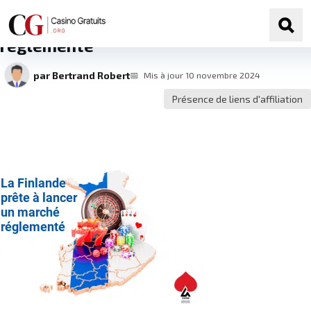
Skip to navigation
Skip to content
Finlande prête à lancer un marché
Sear
réglementé
par
Bertrand Robert
📅
Mis à jour 10 novembre 2024
Présence de liens d'affiliation