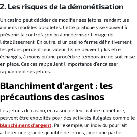
2. Les risques de la démonétisation
Un casino peut décider de modifier ses jetons, rendant les
anciens modèles obsolètes. Cette pratique vise souvent à
prévenir la contrefaçon ou à moderniser l’image de
l’établissement. En outre, si un casino ferme définitivement,
les jetons perdent leur valeur. Ils ne peuvent plus être
échangés, à moins qu’une procédure temporaire ne soit mise
en place. Ces cas rappellent l’importance d’encaisser
rapidement ses jetons.
Blanchiment d’argent : les
précautions des casinos
Les jetons de casino, en raison de leur nature monétaire,
peuvent être exploités pour des activités illégales comme le
blanchiment d’argent
.
Par exemple, un individu pourrait
acheter une grande quantité de jetons, jouer une partie