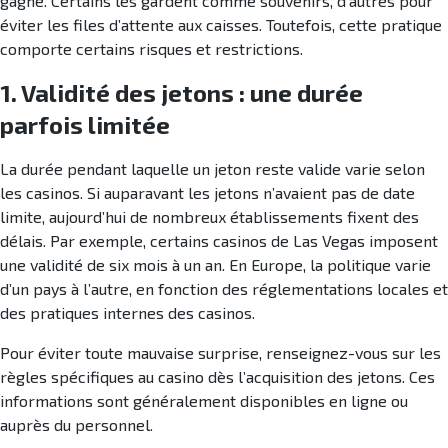
gagné. Certains les gardent comme souvenirs, d’autres pour
éviter les files d’attente aux caisses. Toutefois, cette pratique
comporte certains risques et restrictions.
1. Validité des jetons : une durée
parfois limitée
La durée pendant laquelle un jeton reste valide varie selon
les casinos. Si auparavant les jetons n’avaient pas de date
limite, aujourd’hui de nombreux établissements fixent des
délais. Par exemple, certains casinos de Las Vegas imposent
une validité de six mois à un an. En Europe, la politique varie
d’un pays à l’autre, en fonction des réglementations locales et
des pratiques internes des casinos.
Pour éviter toute mauvaise surprise, renseignez-vous sur les
règles spécifiques au casino dès l’acquisition des jetons. Ces
informations sont généralement disponibles en ligne ou
auprès du personnel.