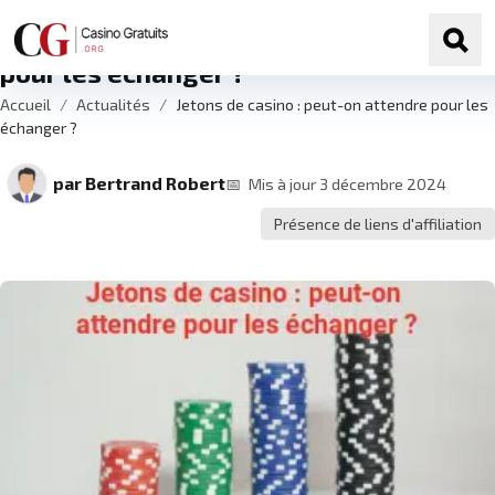
Skip to navigation
Skip to content
Jetons de casino : peut-on attendre
Sear
pour les échanger ?
Accueil
/
Actualités
/
Jetons de casino : peut-on attendre pour les
échanger ?
par
Bertrand Robert
📅
Mis à jour 3 décembre 2024
Présence de liens d'affiliation