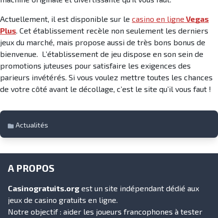
Actuellement, il est disponible sur le
casino en ligne
Vegas
Plus
. Cet établissement recèle non seulement les derniers
jeux du marché, mais propose aussi de très bons bonus de
bienvenue. L’établissement de jeu dispose en son sein de
promotions juteuses pour satisfaire les exigences des
parieurs invétérés. Si vous voulez mettre toutes les chances
de votre côté avant le décollage, c’est le site qu’il vous faut !
Actualités
A PROPOS
Casinogratuits.org
est un site indépendant dédié aux
jeux de casino gratuits en ligne.
Notre objectif : aider les joueurs francophones à tester