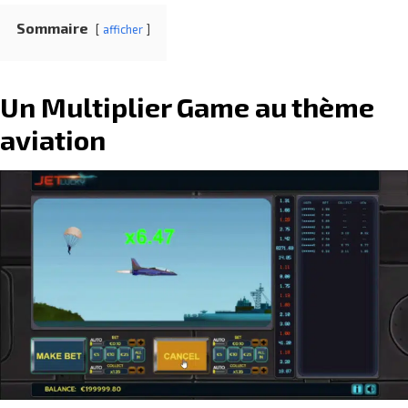
Sommaire
afficher
Un Multiplier Game au thème
aviation