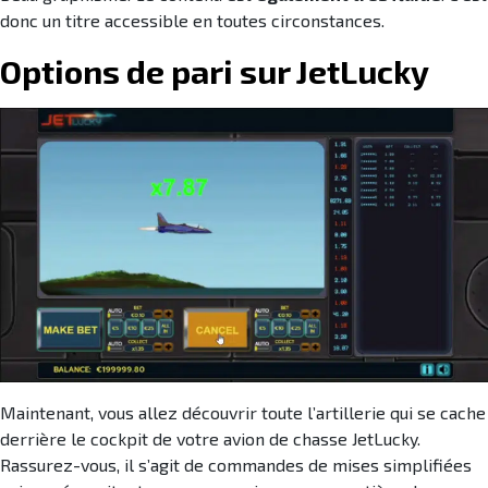
donc un titre accessible en toutes circonstances.
Options de pari sur JetLucky
Maintenant, vous allez découvrir toute l’artillerie qui se cache
derrière le cockpit de votre avion de chasse JetLucky.
Rassurez-vous, il s’agit de commandes de mises simplifiées