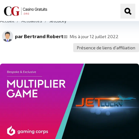
Skip to navigation
Skip to content
JetLucky
Sear
Accueil
/
Actualités
/
JetLucky
par
Bertrand Robert
📅
Mis à jour 12 juillet 2022
Présence de liens d'affiliation