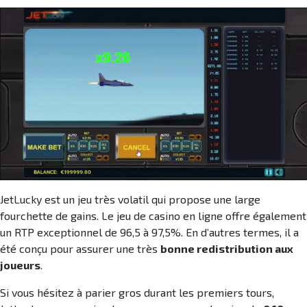
JetLucky est un jeu très volatil qui propose une large
fourchette de gains. Le jeu de casino en ligne offre également
un RTP exceptionnel de 96,5 à 97,5%. En d’autres termes, il a
été conçu pour assurer une très
bonne redistribution aux
joueurs
.
Si vous hésitez à parier gros durant les premiers tours,