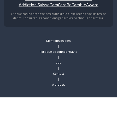
Addiction Suisse
GamCare
BeGambleAware
Chaque casino propose des outils d'auto-exclusion et de limites de
depot. Consultez les conditions generales de chaque operateur.
Mentions legales
|
Politique de confidentialite
|
CGU
|
Contact
|
A propos