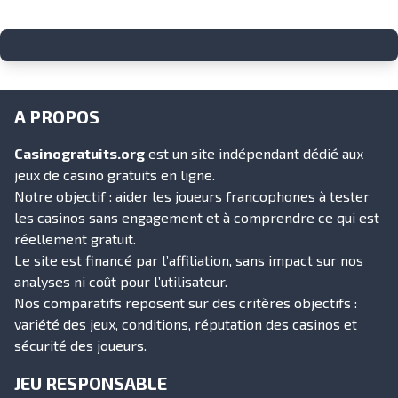
A PROPOS
Casinogratuits.org
est un site indépendant dédié aux
jeux de casino gratuits en ligne.
Notre objectif : aider les joueurs francophones à tester
les casinos sans engagement et à comprendre ce qui est
réellement gratuit.
Le site est financé par l’affiliation, sans impact sur nos
analyses ni coût pour l’utilisateur.
Nos comparatifs reposent sur des critères objectifs :
variété des jeux, conditions, réputation des casinos et
sécurité des joueurs.
JEU RESPONSABLE