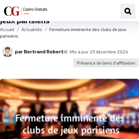
Skip to navigation
Skip to content
Fermeture imminente des clubs de
Sear
jeux parisiens
Accueil
/
Actualités
/
Fermeture imminente des clubs de jeux
parisiens
par
Bertrand Robert
📅
Mis à jour 29 décembre 2024
Présence de liens d'affiliation