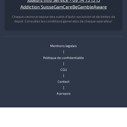
Addiction Suisse
GamCare
BeGambleAware
Chaque casino propose des outils d'auto-exclusion et de limites de
depot. Consultez les conditions generales de chaque operateur.
Mentions legales
|
Politique de confidentialite
|
CGU
|
Contact
|
A propos