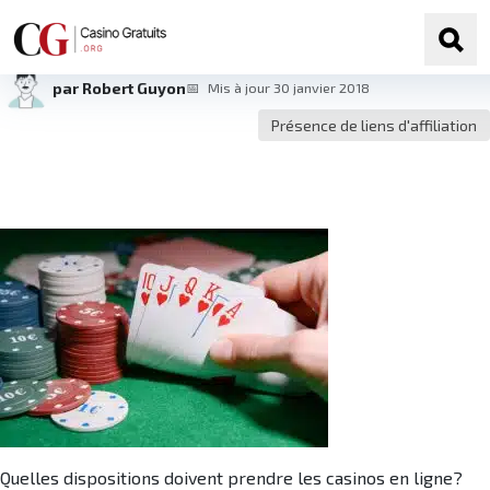
Skip to navigation
Skip to content
le casino bonus
Sear
par
Robert Guyon
📅
Mis à jour 30 janvier 2018
Présence de liens d'affiliation
Quelles dispositions doivent prendre les casinos en ligne?