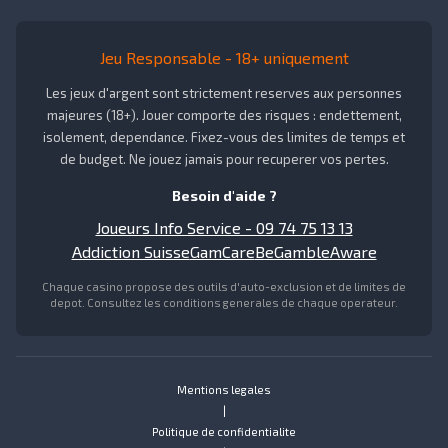
Jeu Responsable - 18+ uniquement
Les jeux d'argent sont strictement reserves aux personnes
majeures (18+). Jouer comporte des risques : endettement,
isolement, dependance. Fixez-vous des limites de temps et
de budget. Ne jouez jamais pour recuperer vos pertes.
Besoin d'aide ?
Joueurs Info Service - 09 74 75 13 13
Addiction Suisse
GamCare
BeGambleAware
Chaque casino propose des outils d'auto-exclusion et de limites de
depot. Consultez les conditions generales de chaque operateur.
Mentions legales
|
Politique de confidentialite