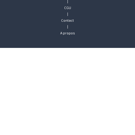
|
CGU
|
Contact
|
A propos