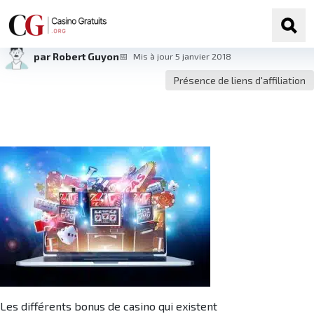
Skip to navigation
Skip to content
shutterstock_552027598
Sear
par
Robert Guyon
📅
Mis à jour 5 janvier 2018
Présence de liens d'affiliation
Les différents bonus de casino qui existent