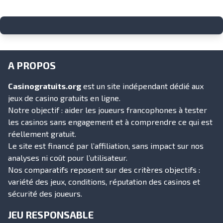
A PROPOS
Casinogratuits.org
est un site indépendant dédié aux
jeux de casino gratuits en ligne.
Notre objectif : aider les joueurs francophones à tester
les casinos sans engagement et à comprendre ce qui est
réellement gratuit.
Le site est financé par l’affiliation, sans impact sur nos
analyses ni coût pour l’utilisateur.
Nos comparatifs reposent sur des critères objectifs :
variété des jeux, conditions, réputation des casinos et
sécurité des joueurs.
JEU RESPONSABLE