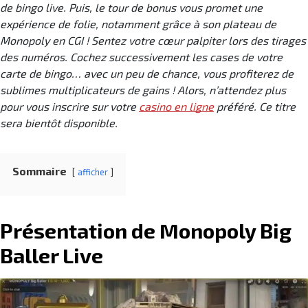
de bingo live. Puis, le tour de bonus vous promet une
expérience de folie, notamment grâce à son plateau de
Monopoly en CGI ! Sentez votre cœur palpiter lors des tirages
des numéros. Cochez successivement les cases de votre
carte de bingo… avec un peu de chance, vous profiterez de
sublimes multiplicateurs de gains ! Alors, n’attendez plus
pour vous inscrire sur votre
casino en ligne
préféré. Ce titre
sera bientôt disponible.
Sommaire
afficher
Présentation de Monopoly Big
Baller Live