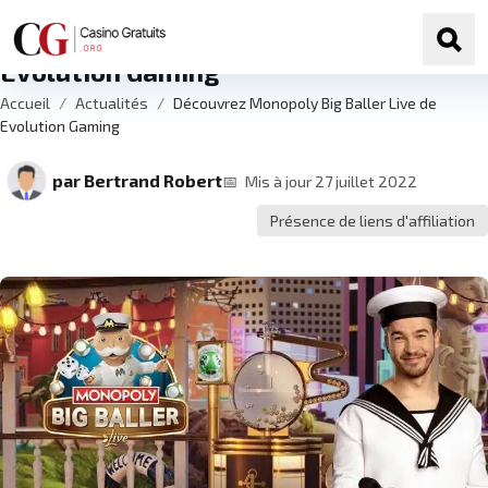
Skip to navigation
Skip to content
Découvrez Monopoly Big Baller Live de
Sear
Evolution Gaming
Accueil
/
Actualités
/
Découvrez Monopoly Big Baller Live de
Evolution Gaming
par
Bertrand Robert
📅
Mis à jour 27 juillet 2022
Présence de liens d'affiliation