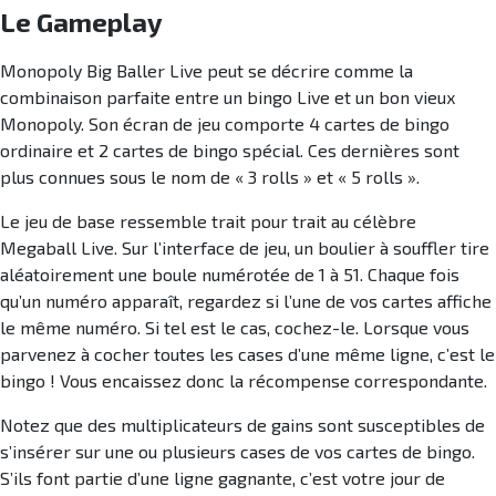
Le Gameplay
Monopoly Big Baller Live peut se décrire comme la
combinaison parfaite entre un bingo Live et un bon vieux
Monopoly. Son écran de jeu comporte 4 cartes de bingo
ordinaire et 2 cartes de bingo spécial. Ces dernières sont
plus connues sous le nom de « 3 rolls » et « 5 rolls ».
Le jeu de base ressemble trait pour trait au célèbre
Megaball Live. Sur l’interface de jeu, un boulier à souffler tire
aléatoirement une boule numérotée de 1 à 51. Chaque fois
qu’un numéro apparaît, regardez si l’une de vos cartes affiche
le même numéro. Si tel est le cas, cochez-le. Lorsque vous
parvenez à cocher toutes les cases d’une même ligne, c’est le
bingo ! Vous encaissez donc la récompense correspondante.
Notez que des multiplicateurs de gains sont susceptibles de
s’insérer sur une ou plusieurs cases de vos cartes de bingo.
S’ils font partie d’une ligne gagnante, c’est votre jour de