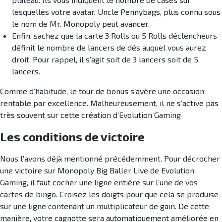
lesquelles votre avatar, Uncle Pennybags, plus connu sous
le nom de Mr. Monopoly peut avancer.
Enfin, sachez que la carte 3 Rolls ou 5 Rolls déclencheurs
définit le nombre de lancers de dés auquel vous aurez
droit. Pour rappel, il s’agit soit de 3 lancers soit de 5
lancers.
Comme d’habitude, le tour de bonus s’avère une occasion
rentable par excellence. Malheureusement, il ne s’active pas
très souvent sur cette création d’Evolution Gaming
Les conditions de victoire
Nous l’avons déjà mentionné précédemment. Pour décrocher
une victoire sur Monopoly Big Baller Live de Evolution
Gaming, il faut cocher une ligne entière sur l’une de vos
cartes de bingo. Croisez les doigts pour que cela se produise
sur une ligne contenant un multiplicateur de gain. De cette
manière, votre cagnotte sera automatiquement améliorée en