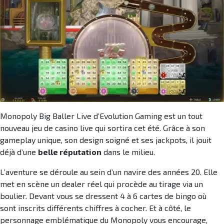
Monopoly Big Baller Live d’Evolution Gaming est un tout
nouveau jeu de casino live qui sortira cet été. Grâce à son
gameplay unique, son design soigné et ses jackpots, il jouit
déjà d’une
belle réputation
dans le milieu.
L’aventure se déroule au sein d’un navire des années 20. Elle
met en scène un dealer réel qui procède au tirage via un
boulier. Devant vous se dressent 4 à 6 cartes de bingo où
sont inscrits différents chiffres à cocher. Et à côté, le
personnage emblématique du Monopoly vous encourage,