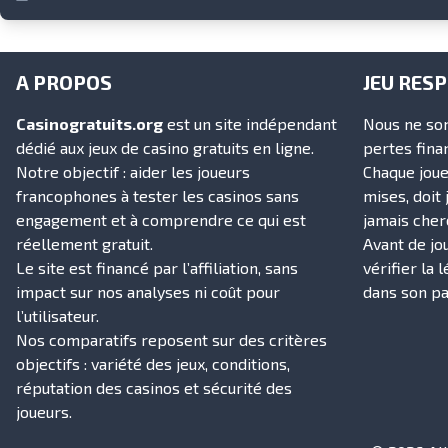
A PROPOS
JEU RES
Casinogratuits.org
est un site indépendant
Nous ne so
dédié aux jeux de casino gratuits en ligne.
pertes finan
Notre objectif : aider les joueurs
Chaque joue
francophones à tester les casinos sans
mises, doit
engagement et à comprendre ce qui est
jamais cher
réellement gratuit.
Avant de jou
Le site est financé par l’affiliation, sans
vérifier la 
impact sur nos analyses ni coût pour
dans son pay
l’utilisateur.
Nos comparatifs reposent sur des critères
objectifs : variété des jeux, conditions,
réputation des casinos et sécurité des
joueurs.