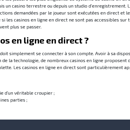
puis un casino terrestre ou depuis un studio d’enregistrement. 
actions demandées par le joueur sont exécutées en direct et l
si les casinos en ligne en direct ne sont pas accessibles sur 
vent plus se passer.
s en ligne en direct ?
eur doit simplement se connecter à son compte. Avoir à sa dispos
ion de la technologie, de nombreux casinos en ligne proposent
lette. Les casinos en ligne en direct sont particulièrement ap
e d’un véritable croupier ;
ines parties ;