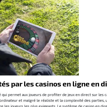
s par les casinos en ligne en di
 qui permet aux joueurs de profiter de jeux en direct sur les c
 l’ordinateur et malgré le réaliste et la complexité des parties
ire les joueurs les plus exigeants. Le système de casino en di