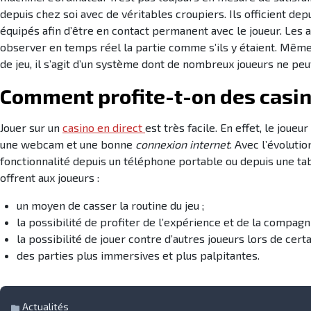
depuis chez soi avec de véritables croupiers. Ils officient de
équipés afin d’être en contact permanent avec le joueur. Les 
observer en temps réel la partie comme s’ils y étaient. Même 
de jeu, il s’agit d’un système dont de nombreux joueurs ne peu
Comment profite-t-on des casino
Jouer sur un
casino en direct
est très facile. En effet, le jou
une webcam et une bonne
connexion internet
. Avec l’évolut
fonctionnalité depuis un téléphone portable ou depuis une tab
offrent aux joueurs :
un moyen de casser la routine du jeu ;
la possibilité de profiter de l’expérience et de la compagni
la possibilité de jouer contre d’autres joueurs lors de certa
des parties plus immersives et plus palpitantes.
Actualités