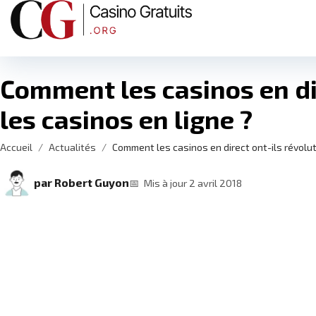
Skip to navigation
Skip to content
Comment les casinos en dir
les casinos en ligne ?
Accueil
/
Actualités
/
Comment les casinos en direct ont-ils révoluti
par
Robert Guyon
📅
Mis à jour 2 avril 2018