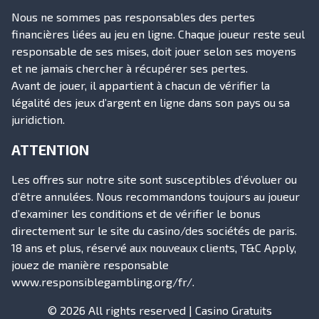
Nous ne sommes pas responsables des pertes
financières liées au jeu en ligne. Chaque joueur reste seul
responsable de ses mises, doit jouer selon ses moyens
et ne jamais chercher à récupérer ses pertes.
Avant de jouer, il appartient à chacun de vérifier la
légalité des jeux d’argent en ligne dans son pays ou sa
juridiction.
ATTENTION
Les offres sur notre site sont susceptibles d’évoluer ou
d’être annulées. Nous recommandons toujours au joueur
d’examiner les conditions et de vérifier le bonus
directement sur le site du casino/des sociétés de paris.
18 ans et plus, réservé aux nouveaux clients, T&C Apply,
jouez de manière responsable
www.responsiblegambling.org/fr/.
© 2026 All rights reserved |
Casino Gratuits