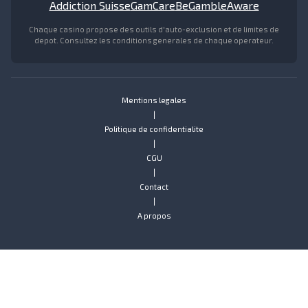
Addiction Suisse
GamCare
BeGambleAware
Chaque casino propose des outils d'auto-exclusion et de limites de
depot. Consultez les conditions generales de chaque operateur.
Mentions legales
|
Politique de confidentialite
|
CGU
|
Contact
|
A propos