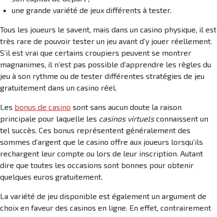
une grande variété de jeux différents à tester.
Tous les joueurs le savent, mais dans un casino physique, il est
très rare de pouvoir tester un jeu avant d’y jouer réellement.
S’il est vrai que certains croupiers peuvent se montrer
magnanimes, il n’est pas possible d’apprendre les règles du
jeu à son rythme ou de tester différentes stratégies de jeu
gratuitement dans un casino réel.
Les
bonus de casino
sont sans aucun doute la raison
principale pour laquelle les
casinos virtuels
connaissent un
tel succès. Ces bonus représentent généralement des
sommes d’argent que le casino offre aux joueurs lorsqu’ils
rechargent leur compte ou lors de leur inscription. Autant
dire que toutes les occasions sont bonnes pour obtenir
quelques euros gratuitement.
La variété de jeu disponible est également un argument de
choix en faveur des casinos en ligne. En effet, contrairement