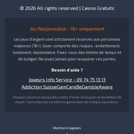
© 2026 All rights reserved |
Casino Gratuits
Jeu Responsable - 18+ uniquement
Les jeux d'argent sont strictement reserves aux personnes
majeures (18+). Jouer comporte des risques : endettement,
isolement, dependance. Fixez-vous des limites de temps et
de budget. Ne jouez jamais pour recuperer vos pertes.
Besoin d'aide ?
Joueurs Info Service - 09 74 75 13 13
Addiction Suisse
GamCare
BeGambleAware
Chaque casino propose des outils d'auto-exclusion et de limites de
depot. Consultez les conditions generales de chaque operateur.
Mentions legales