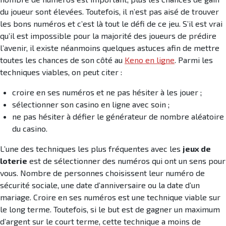
du joueur sont élevées. Toutefois, il n’est pas aisé de trouver
les bons numéros et c’est là tout le défi de ce jeu. S’il est vrai
qu’il est impossible pour la majorité des joueurs de prédire
l’avenir, il existe néanmoins quelques astuces afin de mettre
toutes les chances de son côté au
Keno en ligne
. Parmi les
techniques viables, on peut citer :
croire en ses numéros et ne pas hésiter à les jouer ;
sélectionner son casino en ligne avec soin ;
ne pas hésiter à défier le générateur de nombre aléatoire
du casino.
L’une des techniques les plus fréquentes avec les
jeux de
loterie
est de sélectionner des numéros qui ont un sens pour
vous. Nombre de personnes choisissent leur numéro de
sécurité sociale, une date d’anniversaire ou la date d’un
mariage. Croire en ses numéros est une technique viable sur
le long terme. Toutefois, si le but est de gagner un maximum
d’argent sur le court terme, cette technique a moins de