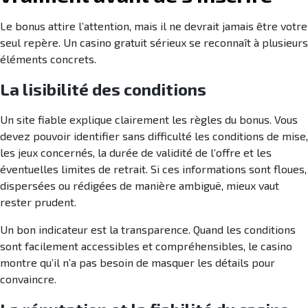
Le bonus attire l’attention, mais il ne devrait jamais être votre
seul repère. Un casino gratuit sérieux se reconnaît à plusieurs
éléments concrets.
La lisibilité des conditions
Un site fiable explique clairement les règles du bonus. Vous
devez pouvoir identifier sans difficulté les conditions de mise,
les jeux concernés, la durée de validité de l’offre et les
éventuelles limites de retrait. Si ces informations sont floues,
dispersées ou rédigées de manière ambiguë, mieux vaut
rester prudent.
Un bon indicateur est la transparence. Quand les conditions
sont facilement accessibles et compréhensibles, le casino
montre qu’il n’a pas besoin de masquer les détails pour
convaincre.