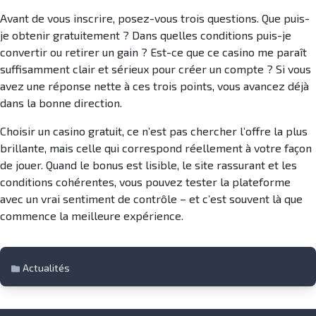
Avant de vous inscrire, posez-vous trois questions. Que puis-
je obtenir gratuitement ? Dans quelles conditions puis-je
convertir ou retirer un gain ? Est-ce que ce casino me paraît
suffisamment clair et sérieux pour créer un compte ? Si vous
avez une réponse nette à ces trois points, vous avancez déjà
dans la bonne direction.
Choisir un casino gratuit, ce n’est pas chercher l’offre la plus
brillante, mais celle qui correspond réellement à votre façon
de jouer. Quand le bonus est lisible, le site rassurant et les
conditions cohérentes, vous pouvez tester la plateforme
avec un vrai sentiment de contrôle – et c’est souvent là que
commence la meilleure expérience.
Actualités