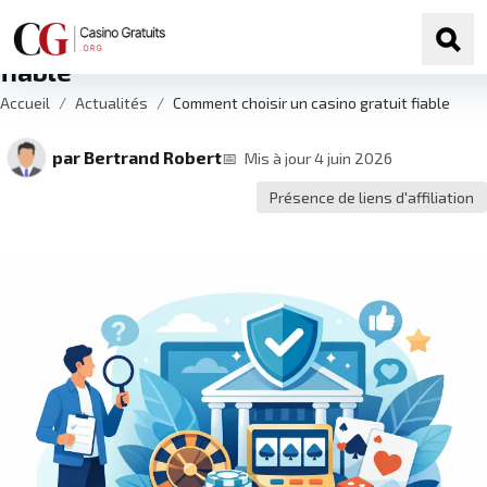
Skip to navigation
Skip to content
Comment choisir un casino gratuit
Sear
fiable
Accueil
/
Actualités
/
Comment choisir un casino gratuit fiable
par
Bertrand Robert
📅
Mis à jour 4 juin 2026
Présence de liens d'affiliation