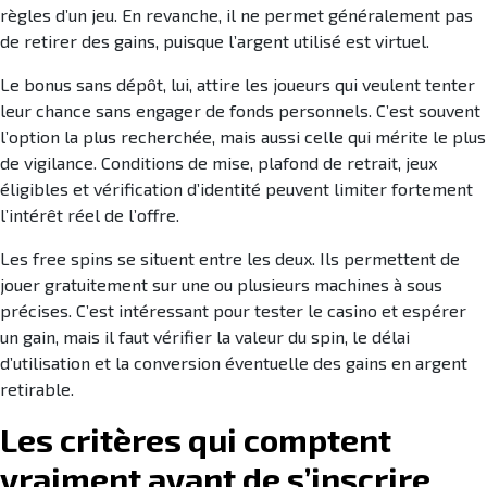
règles d’un jeu. En revanche, il ne permet généralement pas
de retirer des gains, puisque l’argent utilisé est virtuel.
Le bonus sans dépôt, lui, attire les joueurs qui veulent tenter
leur chance sans engager de fonds personnels. C’est souvent
l’option la plus recherchée, mais aussi celle qui mérite le plus
de vigilance. Conditions de mise, plafond de retrait, jeux
éligibles et vérification d’identité peuvent limiter fortement
l’intérêt réel de l’offre.
Les free spins se situent entre les deux. Ils permettent de
jouer gratuitement sur une ou plusieurs machines à sous
précises. C’est intéressant pour tester le casino et espérer
un gain, mais il faut vérifier la valeur du spin, le délai
d’utilisation et la conversion éventuelle des gains en argent
retirable.
Les critères qui comptent
vraiment avant de s’inscrire