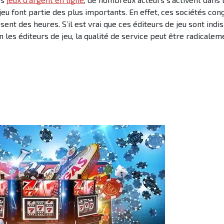
jeu font partie des plus importants. En effet, ces sociétés conç
ssent des heures. S’il est vrai que ces éditeurs de jeu sont ind
on les éditeurs de jeu, la qualité de service peut être radicalem