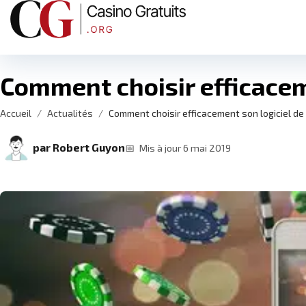
Skip to navigation
Skip to content
Comment choisir efficaceme
Accueil
/
Actualités
/
Comment choisir efficacement son logiciel de 
par
Robert Guyon
📅
Mis à jour 6 mai 2019