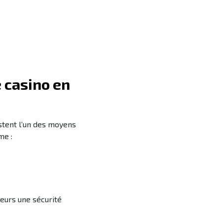
e casino en
estent l’un des moyens
me :
ueurs une sécurité