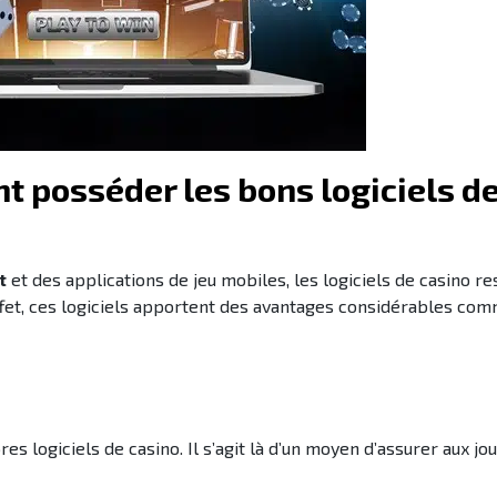
nt posséder les bons logiciels d
t
et des applications de jeu mobiles, les logiciels de casino r
effet, ces logiciels apportent des avantages considérables com
s logiciels de casino. Il s’agit là d’un moyen d’assurer aux jo