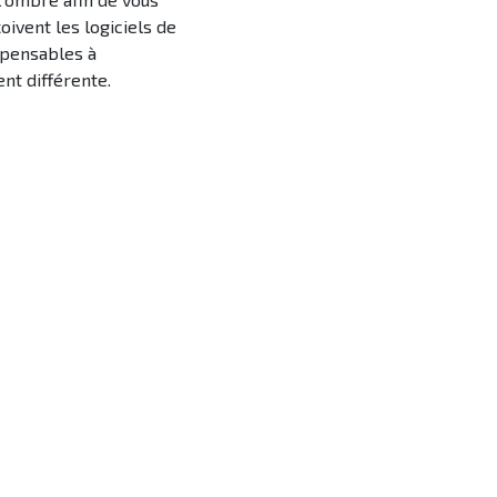
oivent les logiciels de
ispensables à
ent différente.