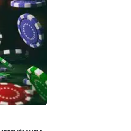
l’ombre afin de vous