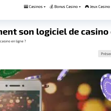
🎰 Casinos
💰 Bonus Casino
🎮 Jeux Casino
nt son logiciel de casino 
casino en ligne ?
Présen