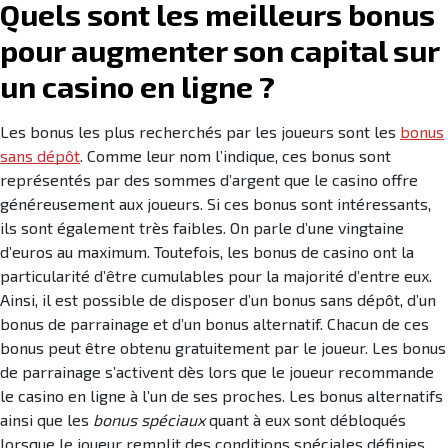
Quels sont les meilleurs bonus
pour augmenter son capital sur
un casino en ligne ?
Les bonus les plus recherchés par les joueurs sont les
bonus
sans dépôt
. Comme leur nom l’indique, ces bonus sont
représentés par des sommes d’argent que le casino offre
généreusement aux joueurs. Si ces bonus sont intéressants,
ils sont également très faibles. On parle d’une vingtaine
d’euros au maximum. Toutefois, les bonus de casino ont la
particularité d’être cumulables pour la majorité d’entre eux.
Ainsi, il est possible de disposer d’un bonus sans dépôt, d’un
bonus de parrainage et d’un bonus alternatif. Chacun de ces
bonus peut être obtenu gratuitement par le joueur. Les bonus
de parrainage s’activent dès lors que le joueur recommande
le casino en ligne à l’un de ses proches. Les bonus alternatifs
ainsi que les
bonus spéciaux
quant à eux sont débloqués
lorsque le joueur remplit des conditions spéciales définies