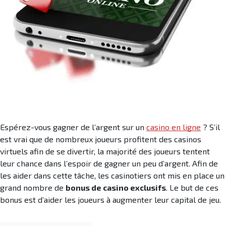
Espérez-vous gagner de l’argent sur un
casino en ligne
? S’il
est vrai que de nombreux joueurs profitent des casinos
virtuels afin de se divertir, la majorité des joueurs tentent
leur chance dans l’espoir de gagner un peu d’argent. Afin de
les aider dans cette tâche, les casinotiers ont mis en place un
grand nombre de
bonus de casino exclusifs
. Le but de ces
bonus est d’aider les joueurs à augmenter leur capital de jeu.