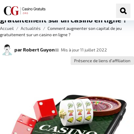
Skip to navigation
Skip to content
Comment augmenter son capital de jeu
Sear
gratuitement sur un casino en ligne ?
Accueil
/
Actualités
/
Comment augmenter son capital de jeu
gratuitement sur un casino en ligne ?
par
Robert Guyon
📅
Mis à jour 11 juillet 2022
Présence de liens d'affiliation