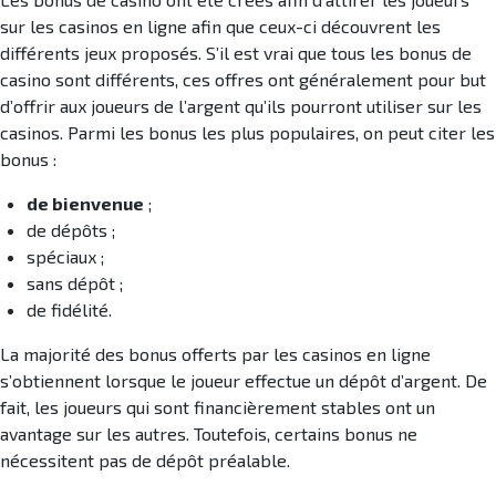
sur les casinos en ligne afin que ceux-ci découvrent les
différents jeux proposés. S’il est vrai que tous les bonus de
casino sont différents, ces offres ont généralement pour but
d’offrir aux joueurs de l’argent qu’ils pourront utiliser sur les
casinos. Parmi les bonus les plus populaires, on peut citer les
bonus :
de bienvenue
;
de dépôts ;
spéciaux ;
sans dépôt ;
de fidélité.
La majorité des bonus offerts par les casinos en ligne
s’obtiennent lorsque le joueur effectue un dépôt d’argent. De
fait, les joueurs qui sont financièrement stables ont un
avantage sur les autres. Toutefois, certains bonus ne
nécessitent pas de dépôt préalable.