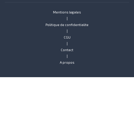
Mentions legales
|
Politique de confidentialite
|
CGU
|
Contact
|
A propos