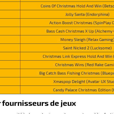
Coins Of Christmas Hold And Win (Bets
Jolly Santa (Endorphina)
Action Boost Christmas (SpinPlay 
Bass Cash Christmas X Up (Alchemy
Money Sleigh (Relax Gaming
Saint Nicked 2 (Lucksome)
Christmas Link Express Hold And Win 
Christmas Wins (Red Rake Gami
Big Catch Bass Fishing Christmas (Bluep
Xmaspop Delight (Avatar UX Stud
Candy Palace Christmas Edition 
 fournisseurs de jeux