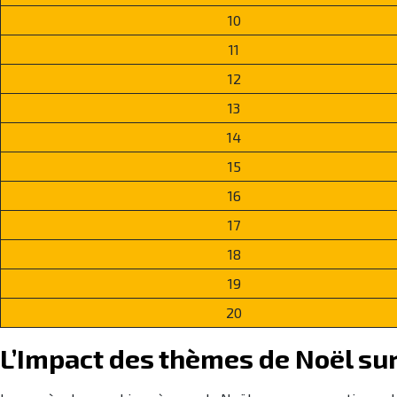
10
11
12
13
14
15
16
17
18
19
20
L’Impact des thèmes de Noël sur