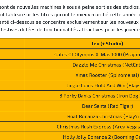
ont de nouvelles machines à sous à peine sorties des studios. 
ent tableau sur les titres qui ont le mieux marché cette année, 
enté ci-dessous se concentre exclusivement sur les nouveaux 
festives dotées de fonctionnalités attractives pour les joueur
Jeu (+ Studio)
Gates Of Olympus X-Mas 1000 (Pragma
Dazzle Me Christmas (NetEnt
Xmas Rooster (Spinomenal)
Jingle Coins Hold And Win (Play
3 Porky Banks Christmas (Iron Dog 
Dear Santa (Red Tiger)
Boat Bonanza Christmas (Play’n
Christmas Rush Express (Area Vega
Holly Jolly Bonanza 2 (Booming G