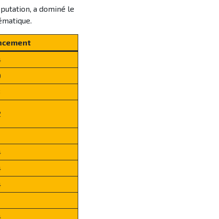
réputation, a dominé le
ématique.
ancement
4
0
3
2
4
4
4
4