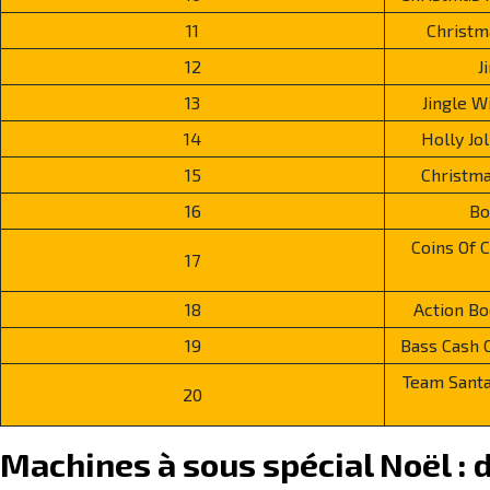
11
Christm
12
J
13
Jingle W
14
Holly Jo
15
Christma
16
Bo
Coins Of 
17
18
Action Bo
19
Bass Cash 
Team Sant
20
Machines à sous spécial Noël :