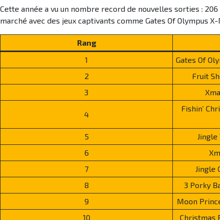
Cette année a vu un nombre record de nouvelles sorties : 206 t
marché avec des jeux captivants comme Gates Of Olympus X-Ma
Rang
1
Gates Of Ol
2
Fruit S
3
Xma
Fishin’ Ch
4
5
Jingl
6
Xm
7
Jingle
8
3 Porky B
9
Moon Prince
10
Christmas 