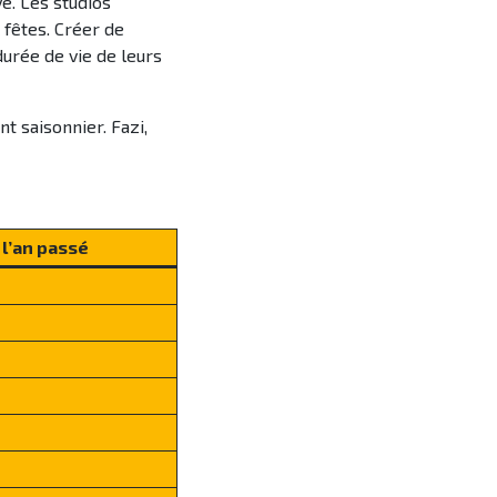
e. Les studios
 fêtes. Créer de
durée de vie de leurs
t saisonnier. Fazi,
l’an passé