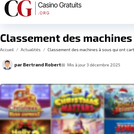
Skip to navigation
Skip to content
Classement des machines 
Accueil
/
Actualités
/
Classement des machines à sous qui ont car
par
Bertrand Robert
📅
Mis à jour 3 décembre 2025