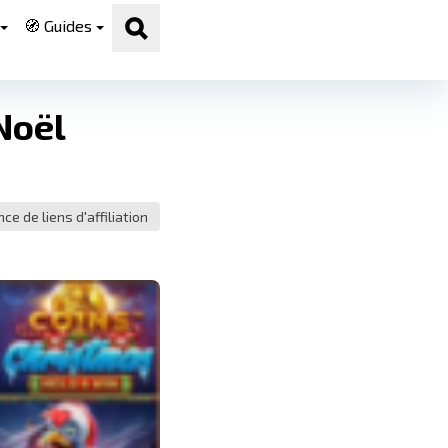
🧭 Guides
Search
 Noël
ce de liens d'affiliation