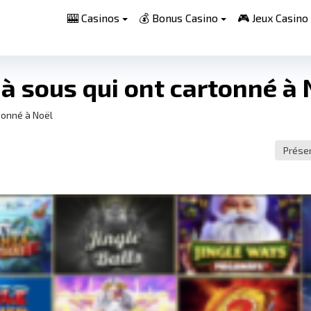
🎰 Casinos
💰 Bonus Casino
🎮 Jeux Casino
à sous qui ont cartonné à
tonné à Noël
Présen