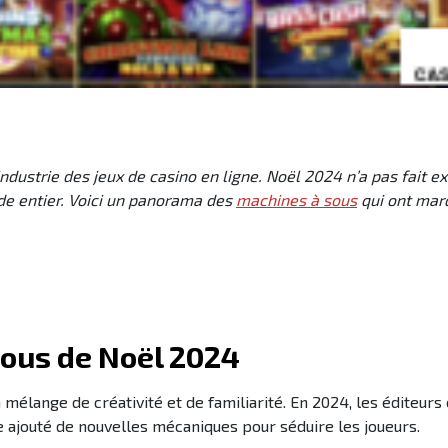
ndustrie des jeux de casino en ligne. Noël 2024 n’a pas fait e
nde entier. Voici un panorama des
machines à sous
qui ont marq
Sous de Noël 2024
élange de créativité et de familiarité. En 2024, les éditeurs 
e ajouté de nouvelles mécaniques pour séduire les joueurs.