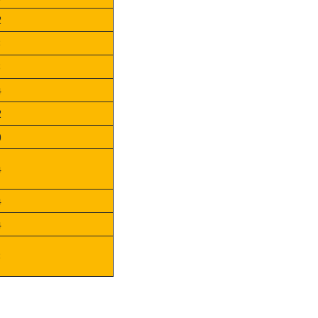
2
3
3
4
2
0
4
4
4
3