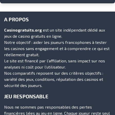
A PROPOS
Casinogratuits.org
est un site indépendant dédié aux
jeux de casino gratuits en ligne.
Notre objectif : aider les joueurs francophones à tester
les casinos sans engagement et à comprendre ce qui est
réellement gratuit.
Le site est financé par l’affiliation, sans impact sur nos
analyses ni coût pour l’utilisateur.
Nos comparatifs reposent sur des critères objectifs :
variété des jeux, conditions, réputation des casinos et
sécurité des joueurs.
JEU RESPONSABLE
Nous ne sommes pas responsables des pertes
financières liées au jeu en ligne. Chaque joueur reste seul