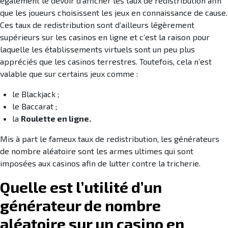
également le devoir d’afficher les taux de redistribution afin
que les joueurs choisissent les jeux en connaissance de cause.
Ces taux de redistribution sont d’ailleurs légèrement
supérieurs sur les casinos en ligne et c’est la raison pour
laquelle les établissements virtuels sont un peu plus
appréciés que les casinos terrestres. Toutefois, cela n’est
valable que sur certains jeux comme :
le Blackjack ;
le Baccarat ;
la
Roulette en ligne.
Mis à part le fameux taux de redistribution, les générateurs
de nombre aléatoire sont les armes ultimes qui sont
imposées aux casinos afin de lutter contre la tricherie.
Quelle est l’utilité d’un
générateur de nombre
aléatoire sur un casino en