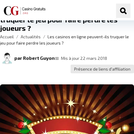
Skip to navigation
Skip to content
Les casinos en ligne peuvent-ils
Sear
truquer le jeu pour faire perdre les
joueurs ?
Accueil
/
Actualités
/
Les casinos en ligne peuvent-ils truquer le
jeu pour faire perdre les joueurs ?
par
Robert Guyon
📅
Mis à jour 22 mars 2018
Présence de liens d'affiliation