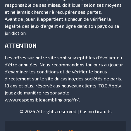
responsable de ses mises, doit jouer selon ses moyens
et ne jamais chercher à récupérer ses pertes.
Avant de jouer, il appartient à chacun de vérifier la
légalité des jeux d’argent en ligne dans son pays ou sa
juridiction.
ATTENTION
Les offres sur notre site sont susceptibles d’évoluer ou
d’être annulées. Nous recommandons toujours au joueur
d’examiner les conditions et de vérifier le bonus
directement sur le site du casino/des sociétés de paris.
18 ans et plus, réservé aux nouveaux clients, T&C Apply,
jouez de manière responsable
www.responsiblegambling.org/fr/.
© 2026 All rights reserved |
Casino Gratuits