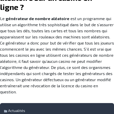
ligne ?
Le
générateur de nombre aléatoire
est un programme qui
utilise un algorithme très sophistiqué dans le but de s’assurer
que tous les dés, toutes les cartes et tous les nombres qui
apparaissent sur les rouleaux des machines sont aléatoires.
Ce générateur a donc pour but de vérifier que tous les joueurs
commencent le jeu avec les mêmes chances. S’il est vrai que
tous les casinos en ligne utilisent ces générateurs de nombre
aléatoire, il faut savoir qu’aucun casino ne peut modifier
l’algorithme du générateur. De plus, ce sont des organismes
indépendants qui sont chargés de tester les générateurs des
casinos. Un générateur défectueux ou un générateur modifié
entraînerait une révocation de la licence du casino en
question.
Actualités