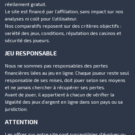
réellement gratuit.
Le site est financé par l’affiliation, sans impact sur nos
analyses ni coût pour l’utilisateur.
Nos comparatifs reposent sur des critères objectifs :
variété des jeux, conditions, réputation des casinos et
sécurité des joueurs.
JEU RESPONSABLE
Nous ne sommes pas responsables des pertes
financières liées au jeu en ligne. Chaque joueur reste seul
responsable de ses mises, doit jouer selon ses moyens
et ne jamais chercher à récupérer ses pertes.
Avant de jouer, il appartient à chacun de vérifier la
légalité des jeux d’argent en ligne dans son pays ou sa
juridiction.
ATTENTION
Les offres sur notre site sont susceptibles d’évoluer ou