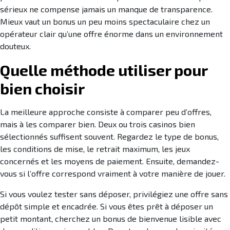
sérieux ne compense jamais un manque de transparence.
Mieux vaut un bonus un peu moins spectaculaire chez un
opérateur clair qu’une offre énorme dans un environnement
douteux.
Quelle méthode utiliser pour
bien choisir
La meilleure approche consiste à comparer peu d’offres,
mais à les comparer bien. Deux ou trois casinos bien
sélectionnés suffisent souvent. Regardez le type de bonus,
les conditions de mise, le retrait maximum, les jeux
concernés et les moyens de paiement. Ensuite, demandez-
vous si l’offre correspond vraiment à votre manière de jouer.
Si vous voulez tester sans déposer, privilégiez une offre sans
dépôt simple et encadrée. Si vous êtes prêt à déposer un
petit montant, cherchez un bonus de bienvenue lisible avec