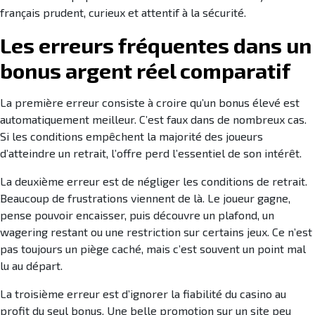
français prudent, curieux et attentif à la sécurité.
Les erreurs fréquentes dans un
bonus argent réel comparatif
La première erreur consiste à croire qu’un bonus élevé est
automatiquement meilleur. C’est faux dans de nombreux cas.
Si les conditions empêchent la majorité des joueurs
d’atteindre un retrait, l’offre perd l’essentiel de son intérêt.
La deuxième erreur est de négliger les conditions de retrait.
Beaucoup de frustrations viennent de là. Le joueur gagne,
pense pouvoir encaisser, puis découvre un plafond, un
wagering restant ou une restriction sur certains jeux. Ce n’est
pas toujours un piège caché, mais c’est souvent un point mal
lu au départ.
La troisième erreur est d’ignorer la fiabilité du casino au
profit du seul bonus. Une belle promotion sur un site peu