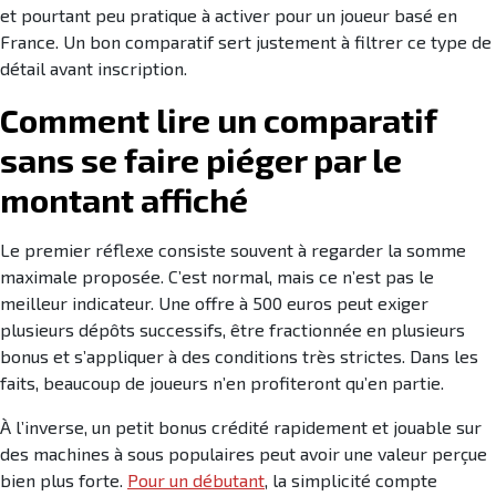
et pourtant peu pratique à activer pour un joueur basé en
France. Un bon comparatif sert justement à filtrer ce type de
détail avant inscription.
Comment lire un comparatif
sans se faire piéger par le
montant affiché
Le premier réflexe consiste souvent à regarder la somme
maximale proposée. C’est normal, mais ce n’est pas le
meilleur indicateur. Une offre à 500 euros peut exiger
plusieurs dépôts successifs, être fractionnée en plusieurs
bonus et s’appliquer à des conditions très strictes. Dans les
faits, beaucoup de joueurs n’en profiteront qu’en partie.
À l’inverse, un petit bonus crédité rapidement et jouable sur
des machines à sous populaires peut avoir une valeur perçue
bien plus forte.
Pour un débutant
, la simplicité compte