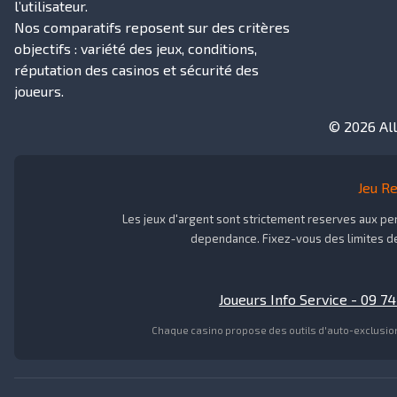
l’utilisateur.
Nos comparatifs reposent sur des critères
objectifs : variété des jeux, conditions,
réputation des casinos et sécurité des
joueurs.
© 2026 All
Jeu R
Les jeux d'argent sont strictement reserves aux pe
dependance. Fixez-vous des limites de
Joueurs Info Service - 09 74
Chaque casino propose des outils d'auto-exclusion 