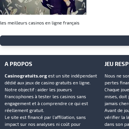
les meilleurs casinos en ligne français
A PROPOS
JEU RES
Casinogratuits.org
est un site indépendant
Nous ne so
dédié aux jeux de casino gratuits en ligne.
pertes finan
Notre objectif : aider les joueurs
Chaque joue
francophones à tester les casinos sans
mises, doit
engagement et à comprendre ce qui est
jamais cher
réellement gratuit.
Avant de jou
Le site est financé par l’affiliation, sans
vérifier la 
impact sur nos analyses ni coût pour
dans son pay