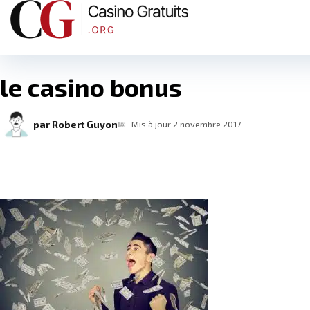
Skip to navigation
Skip to content
le casino bonus
par
Robert Guyon
📅
Mis à jour 2 novembre 2017