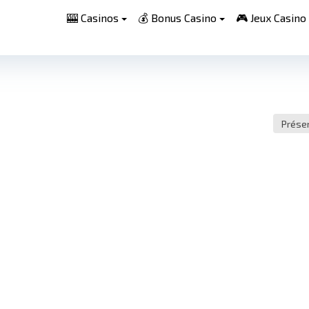
🎰 Casinos
💰 Bonus Casino
🎮 Jeux Casino
Présen