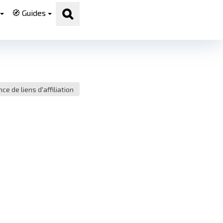
🧭 Guides
Search
ce de liens d'affiliation