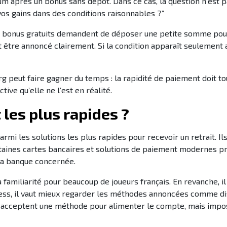
 après un bonus sans dépôt. Dans ce cas, la question n’est p
vos gains dans des conditions raisonnables ?”
ins bonus gratuits demandent de déposer une petite somme pou
doit être annoncé clairement. Si la condition apparaît seulemen
g peut faire gagner du temps : la rapidité de paiement doit to
tive qu’elle ne l’est en réalité.
les plus rapides ?
armi les solutions les plus rapides pour recevoir un retrait. I
 Certaines cartes bancaires et solutions de paiement modernes 
la banque concernée.
a familiarité pour beaucoup de joueurs français. En revanche, il
press, il vaut mieux regarder les méthodes annoncées comme d
es acceptent une méthode pour alimenter le compte, mais impo