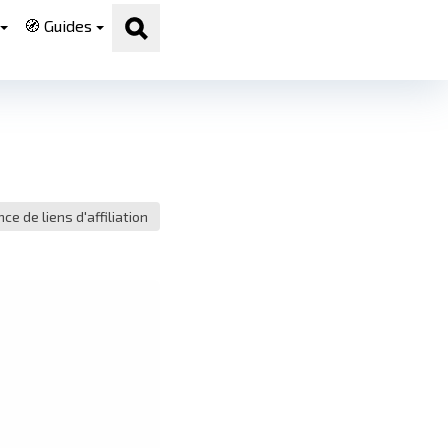
🧭 Guides
Search
ce de liens d'affiliation