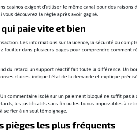
tains casinos exigent d’utiliser le même canal pour des raisons 
si vous découvrez la règle après avoir gagné.
ui paie vite et bien
action. Les informations sur la licence, la sécurité du compte,
devez fouiller dans plusieurs pages pour comprendre comment r
end du retard, un support réactif fait toute la différence. Un b
onses claires, indique l’état de la demande et explique préci
e. Un commentaire isolé sur un paiement bloqué ne suffit pas à
ds, les justificatifs sans fin ou les bonus impossibles à retire
à se fier à un seul témoignage.
s pièges les plus fréquents