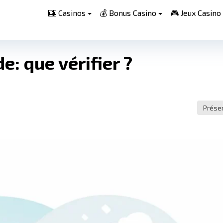
🎰 Casinos
💰 Bonus Casino
🎮 Jeux Casino
e: que vérifier ?
Présen