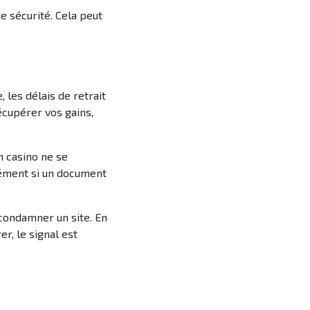
de sécurité. Cela peut
 les délais de retrait
écupérer vos gains,
on casino ne se
sément si un document
 condamner un site. En
r, le signal est