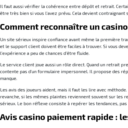
Il faut aussi vérifier la cohérence entre dépôt et retrait. Cer
être très bien si vous l’avez prévu. Cela devient contraignant 
Comment reconnaître un casino q
Un site sérieux inspire confiance avant même la première trans
et le support client doivent être faciles à trouver. Si vous 
l’expérience a peu de chances d’être fluide.
Le service client joue aussi un rôle direct. Quand un retrait pr
contente pas d’un formulaire impersonnel. Il propose des rép
manque.
Les avis des joueurs aident, mais il faut les lire avec méthod
revanche, si les mêmes plaintes reviennent souvent sur les retar
sérieux. Le bon réflexe consiste à repérer les tendances, pas 
Avis casino paiement rapide : le