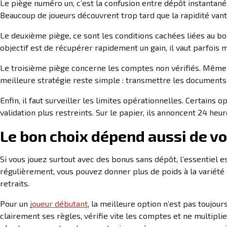
Le piège numéro un, c’est la confusion entre dépôt instantané 
Beaucoup de joueurs découvrent trop tard que la rapidité van
Le deuxième piège, ce sont les conditions cachées liées au bonu
objectif est de récupérer rapidement un gain, il vaut parfois 
Le troisième piège concerne les comptes non vérifiés. Même un
meilleure stratégie reste simple : transmettre les documents
Enfin, il faut surveiller les limites opérationnelles. Certains 
validation plus restreints. Sur le papier, ils annoncent 24 heu
Le bon choix dépend aussi de vot
Si vous jouez surtout avec des bonus sans dépôt, l’essentiel es
régulièrement, vous pouvez donner plus de poids à la variété 
retraits.
Pour un
joueur débutant
, la meilleure option n’est pas toujour
clairement ses règles, vérifie vite les comptes et ne multipl