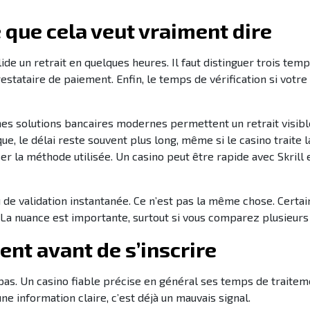
e que cela veut vraiment dire
de un retrait en quelques heures. Il faut distinguer trois tem
restataire de paiement. Enfin, le temps de vérification si votr
ines solutions bancaires modernes permettent un retrait visib
ue, le délai reste souvent plus long, même si le casino traite
er la méthode utilisée. Un casino peut être rapide avec Skrill e
 ou de validation instantanée. Ce n’est pas la même chose. Certa
. La nuance est importante, surtout si vous comparez plusieurs 
ent avant de s’inscrire
fit pas. Un casino fiable précise en général ses temps de traite
e information claire, c’est déjà un mauvais signal.