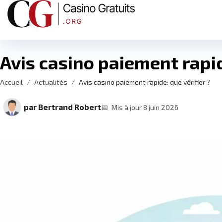
Skip to navigation
Skip to content
Avis casino paiement rapid
Accueil
/
Actualités
/
Avis casino paiement rapide: que vérifier ?
par
Bertrand Robert
📅
Mis à jour 8 juin 2026