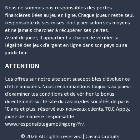
Nous ne sommes pas responsables des pertes
financières liées au jeu en ligne. Chaque joueur reste seul
responsable de ses mises, doit jouer selon ses moyens
et ne jamais chercher à récupérer ses pertes.
Avant de jouer, il appartient à chacun de vérifier la
légalité des jeux d’argent en ligne dans son pays ou sa
juridiction.
ATTENTION
Les offres sur notre site sont susceptibles d’évoluer ou
d’être annulées. Nous recommandons toujours au joueur
d’examiner les conditions et de vérifier le bonus
directement sur le site du casino/des sociétés de paris.
18 ans et plus, réservé aux nouveaux clients, T&C Apply,
jouez de manière responsable
www.responsiblegambling.org/fr/.
© 2026 All rights reserved |
Casino Gratuits