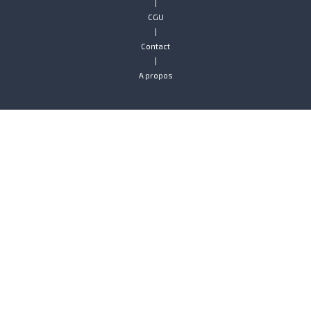
|
CGU
|
Contact
|
A propos