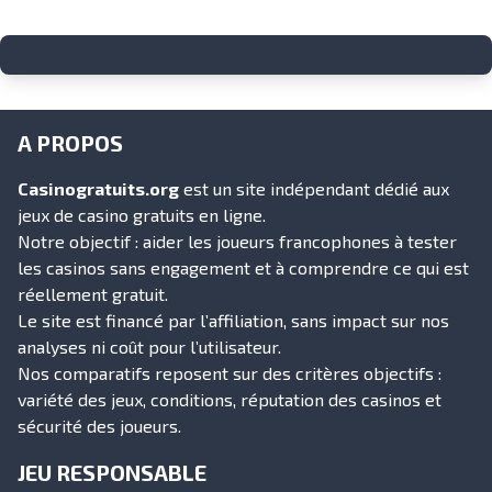
A PROPOS
Casinogratuits.org
est un site indépendant dédié aux
jeux de casino gratuits en ligne.
Notre objectif : aider les joueurs francophones à tester
les casinos sans engagement et à comprendre ce qui est
réellement gratuit.
Le site est financé par l’affiliation, sans impact sur nos
analyses ni coût pour l’utilisateur.
Nos comparatifs reposent sur des critères objectifs :
variété des jeux, conditions, réputation des casinos et
sécurité des joueurs.
JEU RESPONSABLE