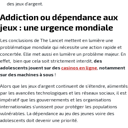
des jeux d’argent.
Addiction ou dépendance aux
jeux : une urgence mondiale
Les conclusions de The Lancet mettent en lumière une
problématique mondiale qui nécessite une action rapide et
concertée. Elle met aussi en lumière un problème majeur. En
effet, bien que cela soit strictement interdit,
des
adolescents jouent sur des
casinos en ligne
,
notamment
sur des machines à sous
!
Alors que les jeux d’argent continuent de s’étendre, alimentés
par les avancées technologiques et les réseaux sociaux, il est
impératif que les gouvernements et les organisations
internationales s’unissent pour protéger les populations
vulnérables. La dépendance au jeu des jeunes voire des
adolescents doit devenir une priorité.