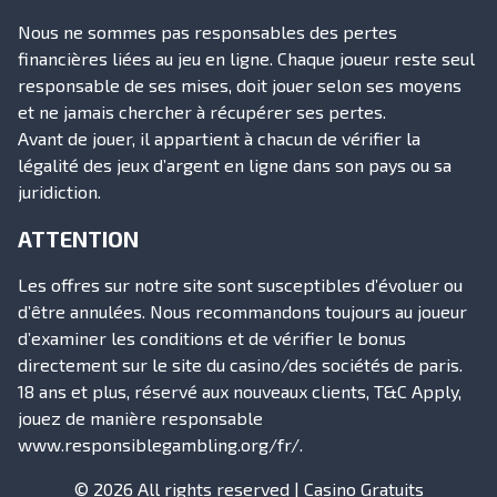
Nous ne sommes pas responsables des pertes
financières liées au jeu en ligne. Chaque joueur reste seul
responsable de ses mises, doit jouer selon ses moyens
et ne jamais chercher à récupérer ses pertes.
Avant de jouer, il appartient à chacun de vérifier la
légalité des jeux d’argent en ligne dans son pays ou sa
juridiction.
ATTENTION
Les offres sur notre site sont susceptibles d’évoluer ou
d’être annulées. Nous recommandons toujours au joueur
d’examiner les conditions et de vérifier le bonus
directement sur le site du casino/des sociétés de paris.
18 ans et plus, réservé aux nouveaux clients, T&C Apply,
jouez de manière responsable
www.responsiblegambling.org/fr/.
© 2026 All rights reserved |
Casino Gratuits