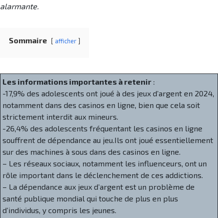
alarmante.
Sommaire
afficher
Les informations importantes à retenir
:
-17,9% des adolescents ont joué à des jeux d’argent en 2024,
notamment dans des casinos en ligne, bien que cela soit
strictement interdit aux mineurs.
-26,4% des adolescents fréquentant les casinos en ligne
souffrent de dépendance au jeu.Ils ont joué essentiellement
sur des machines à sous dans des casinos en ligne.
– Les réseaux sociaux, notamment les influenceurs, ont un
rôle important dans le déclenchement de ces addictions.
– La dépendance aux jeux d’argent est un problème de
santé publique mondial qui touche de plus en plus
d’individus, y compris les jeunes.