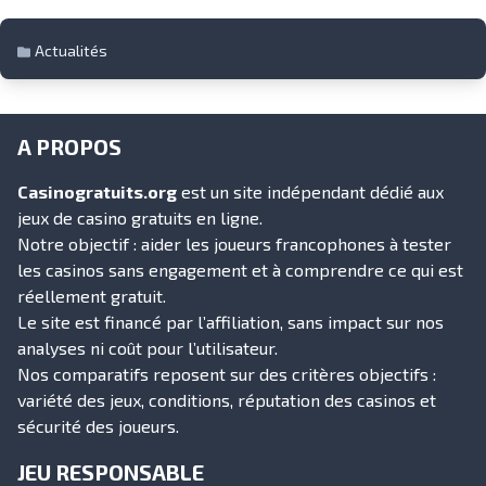
Actualités
A PROPOS
Casinogratuits.org
est un site indépendant dédié aux
jeux de casino gratuits en ligne.
Notre objectif : aider les joueurs francophones à tester
les casinos sans engagement et à comprendre ce qui est
réellement gratuit.
Le site est financé par l’affiliation, sans impact sur nos
analyses ni coût pour l’utilisateur.
Nos comparatifs reposent sur des critères objectifs :
variété des jeux, conditions, réputation des casinos et
sécurité des joueurs.
JEU RESPONSABLE