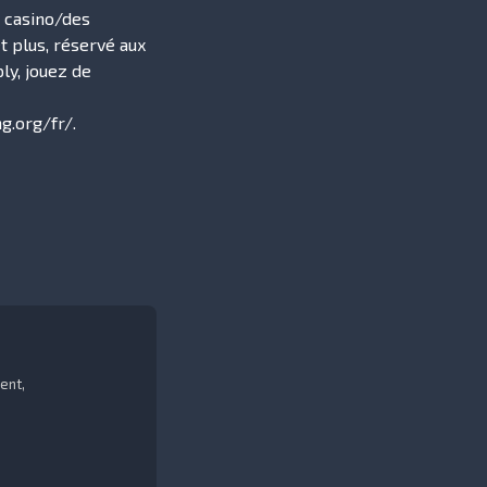
u casino/des
et plus, réservé aux
ly, jouez de
.org/fr/.
ent,