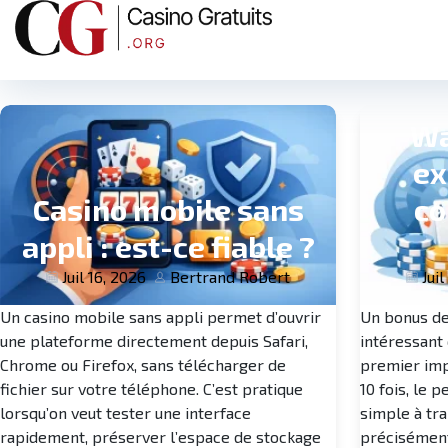
Auteur/autrice :
Bertrand Rober
Skip to navigation
Skip to content
Bertrand Robert est un rédacteur expérimenté dans le domaine des jeux
Wa
ex
Casino mobile sans
co
appli : est-ce fiable ?
Juil 16, 2026
Bertrand Robert
Juil
Un casino mobile sans appli permet d’ouvrir
Un bonus de
une plateforme directement depuis Safari,
intéressant 
Chrome ou Firefox, sans télécharger de
premier imp
fichier sur votre téléphone. C’est pratique
10 fois, le 
lorsqu’on veut tester une interface
simple à tra
rapidement, préserver l’espace de stockage
précisément