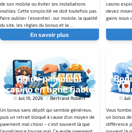
de son mobile ou éviter les installations
casino expl
inutiles. Cette simplicité ne doit toutefois pas
devez miser
faire oublier l’essentiel : sur mobile, la qualité
gains issus 
du site, les règles du bonus et le…
En savoir plus
Guide paiement
Bon
casino en ligne fiable
o
Juil 10, 2026
Bertrand Robert
Juil
Un bonus sans dépôt qui semble généreux,
Vous tombez 
puis un retrait bloqué à cause d’un moyen de
un bonus de 
paiement mal choisi – c’est souvent là que
différence p
l’expérience tourne mal. Ce guide paiement
souvent là q