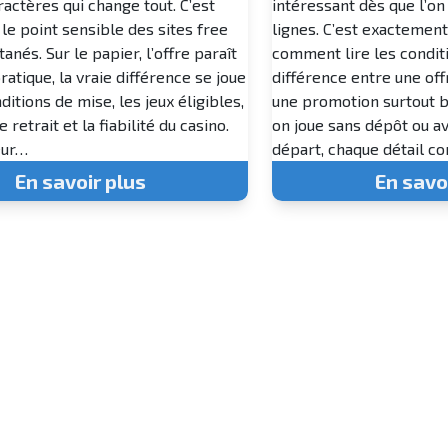
ractères qui change tout. C’est
intéressant dès que l’on
le point sensible des sites free
lignes. C’est exactement
tanés. Sur le papier, l’offre paraît
comment lire les conditi
ratique, la vraie différence se joue
différence entre une off
ditions de mise, les jeux éligibles,
une promotion surtout be
 retrait et la fiabilité du casino.
on joue sans dépôt ou a
eur…
départ, chaque détail c
En savoir plus
En savo