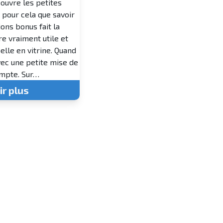
 ouvre les petites
 pour cela que savoir
ons bonus fait la
re vraiment utile et
lle en vitrine. Quand
vec une petite mise de
ompte. Sur…
ir plus