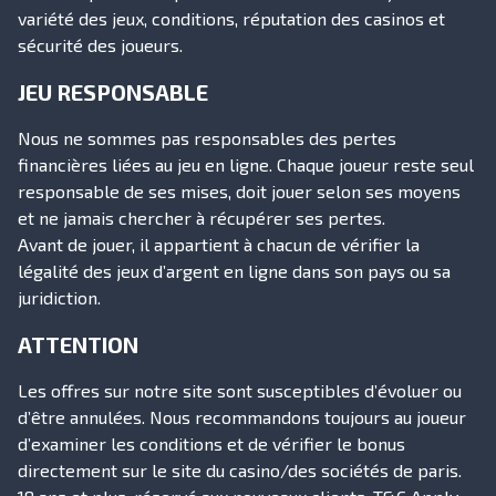
variété des jeux, conditions, réputation des casinos et
sécurité des joueurs.
JEU RESPONSABLE
Nous ne sommes pas responsables des pertes
financières liées au jeu en ligne. Chaque joueur reste seul
responsable de ses mises, doit jouer selon ses moyens
et ne jamais chercher à récupérer ses pertes.
Avant de jouer, il appartient à chacun de vérifier la
légalité des jeux d’argent en ligne dans son pays ou sa
juridiction.
ATTENTION
Les offres sur notre site sont susceptibles d’évoluer ou
d’être annulées. Nous recommandons toujours au joueur
d’examiner les conditions et de vérifier le bonus
directement sur le site du casino/des sociétés de paris.