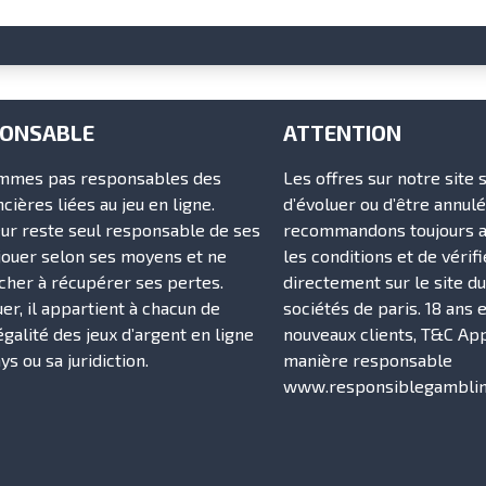
PONSABLE
ATTENTION
mmes pas responsables des
Les offres sur notre site
cières liées au jeu en ligne.
d’évoluer ou d’être annul
ur reste seul responsable de ses
recommandons toujours a
 jouer selon ses moyens et ne
les conditions et de vérif
cher à récupérer ses pertes.
directement sur le site d
er, il appartient à chacun de
sociétés de paris. 18 ans 
légalité des jeux d’argent en ligne
nouveaux clients, T&C App
s ou sa juridiction.
manière responsable
www.responsiblegambling