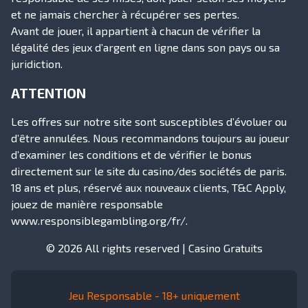
et ne jamais chercher à récupérer ses pertes.
Avant de jouer, il appartient à chacun de vérifier la
légalité des jeux d’argent en ligne dans son pays ou sa
juridiction.
ATTENTION
Les offres sur notre site sont susceptibles d’évoluer ou
d’être annulées. Nous recommandons toujours au joueur
d’examiner les conditions et de vérifier le bonus
directement sur le site du casino/des sociétés de paris.
18 ans et plus, réservé aux nouveaux clients, T&C Apply,
jouez de manière responsable
www.responsiblegambling.org/fr/.
© 2026 All rights reserved |
Casino Gratuits
Jeu Responsable - 18+ uniquement