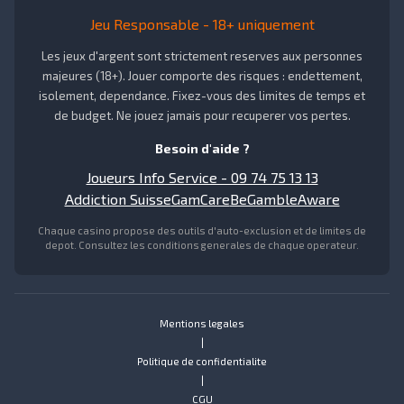
Jeu Responsable - 18+ uniquement
Les jeux d'argent sont strictement reserves aux personnes
majeures (18+). Jouer comporte des risques : endettement,
isolement, dependance. Fixez-vous des limites de temps et
de budget. Ne jouez jamais pour recuperer vos pertes.
Besoin d'aide ?
Joueurs Info Service - 09 74 75 13 13
Addiction Suisse
GamCare
BeGambleAware
Chaque casino propose des outils d'auto-exclusion et de limites de
depot. Consultez les conditions generales de chaque operateur.
Mentions legales
|
Politique de confidentialite
|
CGU