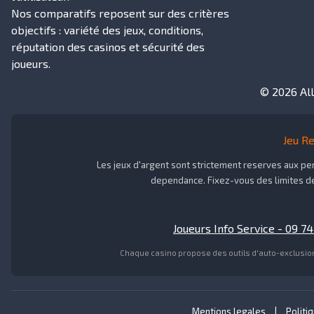
Nos comparatifs reposent sur des critères
objectifs : variété des jeux, conditions,
réputation des casinos et sécurité des
joueurs.
© 2026 All
Jeu R
Les jeux d'argent sont strictement reserves aux pe
dependance. Fixez-vous des limites de
Joueurs Info Service - 09 74
Chaque casino propose des outils d'auto-exclusion 
Mentions legales
|
Politi