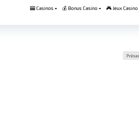
🎰 Casinos
💰 Bonus Casino
🎮 Jeux Casino
Présen