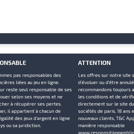
PONSABLE
ATTENTION
mmes pas responsables des
Les offres sur notre site
cières liées au jeu en ligne.
d’évoluer ou d’être annul
ur reste seul responsable de ses
recommandons toujours a
 jouer selon ses moyens et ne
les conditions et de vérif
cher à récupérer ses pertes.
directement sur le site d
er, il appartient à chacun de
sociétés de paris. 18 ans 
légalité des jeux d’argent en ligne
nouveaux clients, T&C App
s ou sa juridiction.
manière responsable
www.responsiblegambling