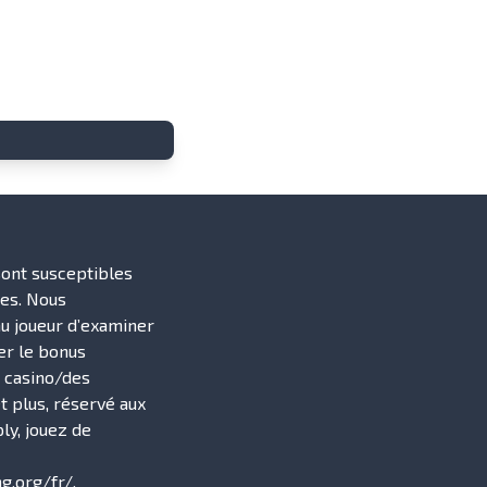
 sont susceptibles
ées. Nous
u joueur d’examiner
ier le bonus
u casino/des
et plus, réservé aux
ly, jouez de
.org/fr/.