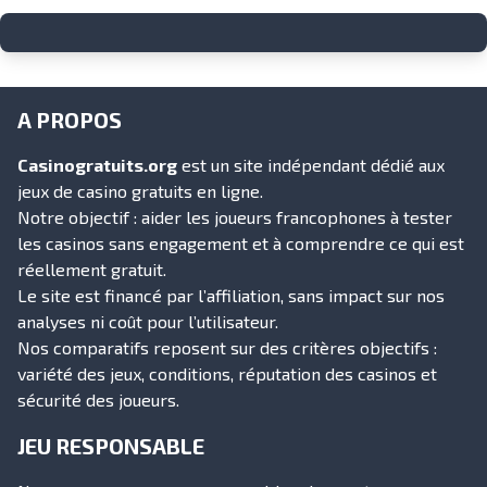
A PROPOS
Casinogratuits.org
est un site indépendant dédié aux
jeux de casino gratuits en ligne.
Notre objectif : aider les joueurs francophones à tester
les casinos sans engagement et à comprendre ce qui est
réellement gratuit.
Le site est financé par l’affiliation, sans impact sur nos
analyses ni coût pour l’utilisateur.
Nos comparatifs reposent sur des critères objectifs :
variété des jeux, conditions, réputation des casinos et
sécurité des joueurs.
JEU RESPONSABLE