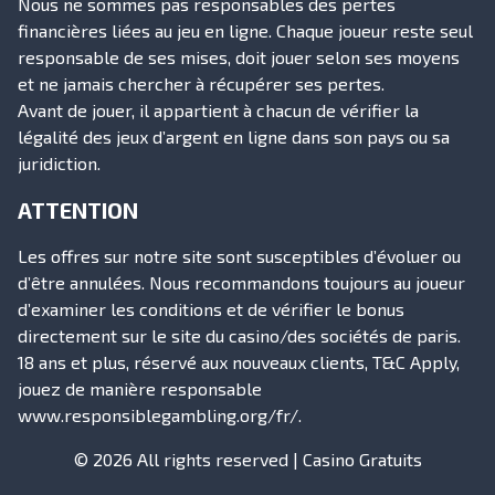
Nous ne sommes pas responsables des pertes
financières liées au jeu en ligne. Chaque joueur reste seul
responsable de ses mises, doit jouer selon ses moyens
et ne jamais chercher à récupérer ses pertes.
Avant de jouer, il appartient à chacun de vérifier la
légalité des jeux d’argent en ligne dans son pays ou sa
juridiction.
ATTENTION
Les offres sur notre site sont susceptibles d’évoluer ou
d’être annulées. Nous recommandons toujours au joueur
d’examiner les conditions et de vérifier le bonus
directement sur le site du casino/des sociétés de paris.
18 ans et plus, réservé aux nouveaux clients, T&C Apply,
jouez de manière responsable
www.responsiblegambling.org/fr/.
© 2026 All rights reserved |
Casino Gratuits