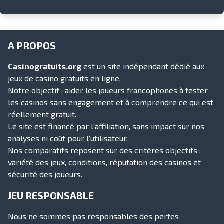
A PROPOS
Casinogratuits.org
est un site indépendant dédié aux
jeux de casino gratuits en ligne.
Notre objectif : aider les joueurs francophones à tester
les casinos sans engagement et à comprendre ce qui est
réellement gratuit.
Le site est financé par l’affiliation, sans impact sur nos
analyses ni coût pour l’utilisateur.
Nos comparatifs reposent sur des critères objectifs :
variété des jeux, conditions, réputation des casinos et
sécurité des joueurs.
JEU RESPONSABLE
Nous ne sommes pas responsables des pertes